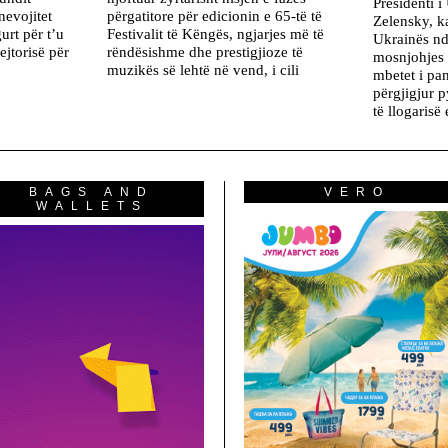
Presidenti 
nevojitet
përgatitore për edicionin e 65-të të
Zelensky, k
gurt për t’u
Festivalit të Këngës, ngjarjes më të
Ukrainës n
rejtorisë për
rëndësishme dhe prestigjioze të
mosnjohjes 
muzikës së lehtë në vend, i cili
mbetet i pa
përgjigjur 
të llogarisë
BAGS AND
VERO
WALLETS