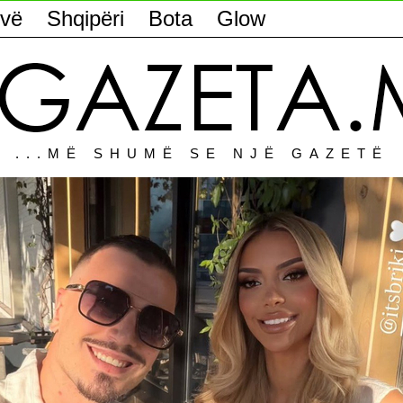
vë
Shqipëri
Bota
Glow
...MË SHUMË SE NJË GAZETË