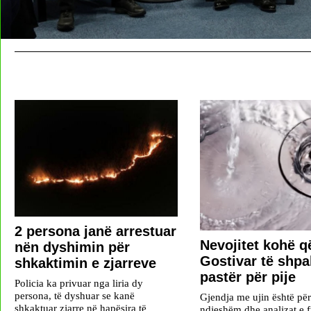
2 persona janë arrestuar
Nevojitet kohë që
nën dyshimin për
Gostivar të shpal
shkaktimin e zjarreve
pastër për pije
Policia ka privuar nga liria dy
persona, të dyshuar se kanë
Gjendja me ujin është pë
shkaktuar zjarre në hapësira të
ndjeshëm dhe analizat e f