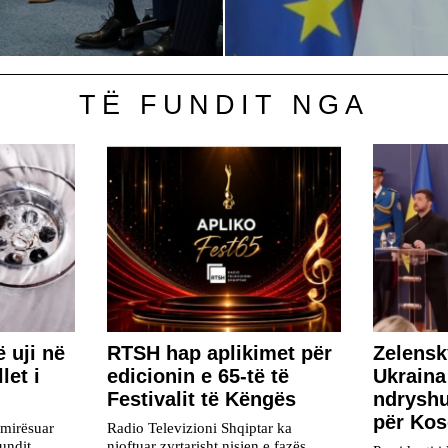
TË FUNDIT NGA
 uji në
RTSH hap aplikimet për
Zelensk
let i
edicionin e 65-të të
Ukraina
Festivalit të Këngës
ndryshu
për Ko
rmirësuar
Radio Televizioni Shqiptar ka
undit
njoftuar zyrtarisht nisjen e fazës