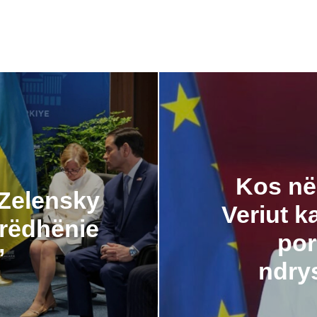
Kos në
 Zelensky
Veriut k
rrëdhënie
por
’
ndry