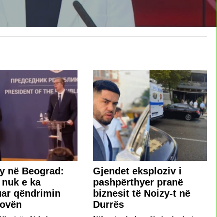
y në Beograd:
Gjendet eksploziv i
 nuk e ka
pashpërthyer pranë
ar qëndrimin
biznesit të Noizy-t në
sovën
Durrës