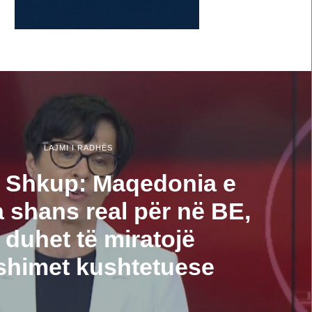
LAJMI I RADHËS
 Shkup: Maqedonia e
a shans real për në BE,
 duhet të miratojë
shimet kushtetuese