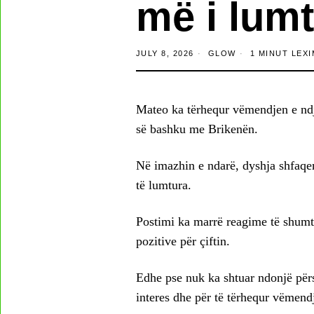
më i lumt
JULY 8, 2026
GLOW
1 MINUT LEXI
Mateo ka tërhequr vëmendjen e ndje
së bashku me Brikenën.
Në imazhin e ndarë, dyshja shfaqen
të lumtura.
Postimi ka marrë reagime të shumta
pozitive për çiftin.
Edhe pse nuk ka shtuar ndonjë përsh
interes dhe për të tërhequr vëmendje