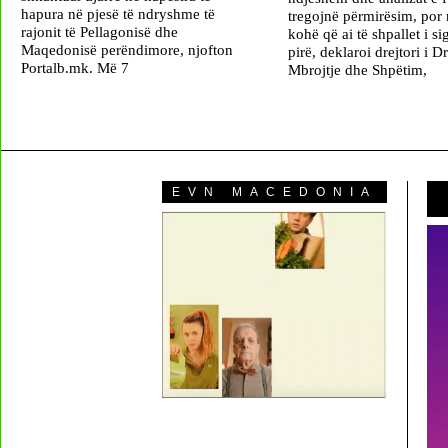
hapura në pjesë të ndryshme të
tregojnë përmirësim, por 
rajonit të Pellagonisë dhe
kohë që ai të shpallet i si
Maqedonisë perëndimore, njofton
pirë, deklaroi drejtori i D
Portalb.mk. Më 7
Mbrojtje dhe Shpëtim,
EVN MACEDONIA