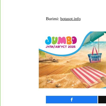
Burimi:
botasot.info