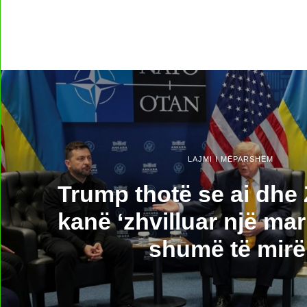
LAJMI I MËPARSHËM
Trump thotë se ai dhe
kanë ‘zhvilluar një ma
shumë të mirë