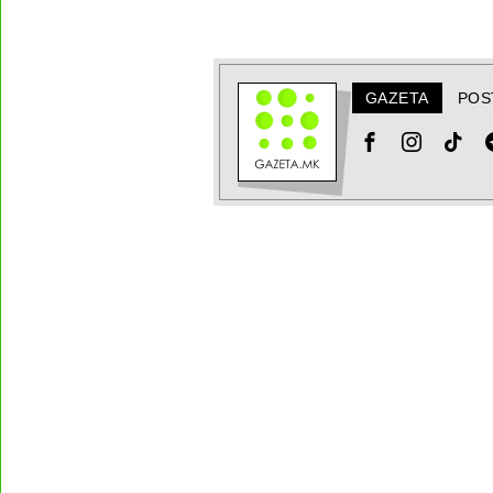
GAZETA
POS