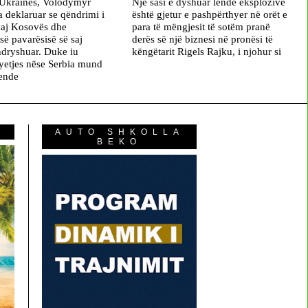
i Ukrainës, Volodymyr
Një sasi e dyshuar lënde eksplozive
a deklaruar se qëndrimi i
është gjetur e pashpërthyer në orët e
daj Kosovës dhe
para të mëngjesit të sotëm pranë
së pavarësisë së saj
derës së një biznesi në pronësi të
ndryshuar. Duke iu
këngëtarit Rigels Rajku, i njohur si
pyetjes nëse Serbia mund
 ende
AUTO SHKOLLA
BEKO