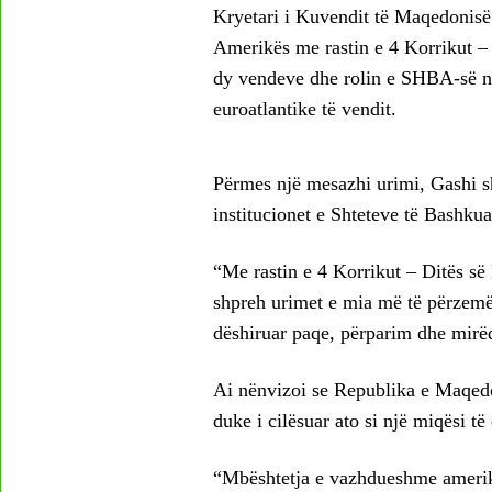
Kryetari i Kuvendit të Maqedonisë 
Amerikës me rastin e 4 Korrikut –
dy vendeve dhe rolin e SHBA-së n
euroatlantike të vendit.
Përmes një mesazhi urimi, Gashi sh
institucionet e Shteteve të Bashkua
“Me rastin e 4 Korrikut – Ditës së
shpreh urimet e mia më të përzemër
dëshiruar paqe, përparim dhe mirëq
Ai nënvizoi se Republika e Maqedo
duke i cilësuar ato si një miqësi të
“Mbështetja e vazhdueshme amerika