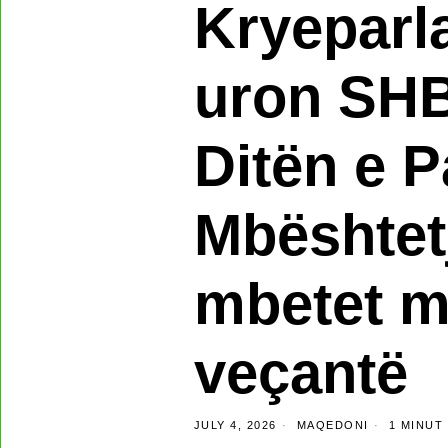
Kryeparl
uron SHB
Ditën e P
Mbështet
mbetet m
veçantë
JULY 4, 2026
MAQEDONI
1 MINUT 