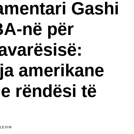
amentari Gashi
A-në për
avarësisë:
ja amerikane
e rëndësi të
LEXIM