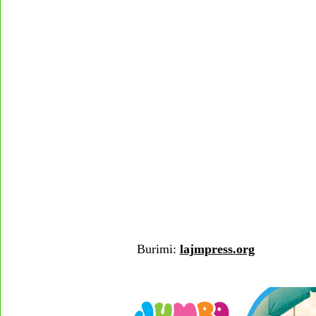
Burimi:
lajmpress.org