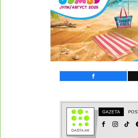
GAZETA
POS