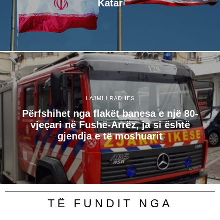
Katar
LAJMI I RADHËS
Përfshihet nga flakët banesa e një 80-
vjeçari në Fushë-Arrëz, ja si është
gjendja e të moshuarit
TË FUNDIT NGA