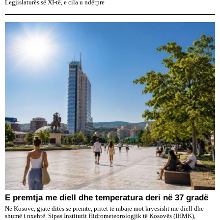
Legjislaturës së XI-të, e cila u ndërpre
E premtja me diell dhe temperatura deri në 37 gradë
Në Kosovë, gjatë ditës së premte, pritet të mbajë mot kryesisht me diell dhe
shumë i nxehtë. Sipas Institutit Hidrometeorologjik të Kosovës (IHMK),