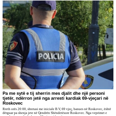
Pa me sytë e tij sherrin mes djalit dhe një personi
tjetër, ndërron jetë nga arresti kardiak 69-vjeçari në
Roskovec
Rreth orës 20:00, shtetasi me iniciale B.V, 69 vjeç, banues në Roskovec, është
dërguar pa shenja jete në Qendrën Shëndetësore Roskovec. Nga veprimet e