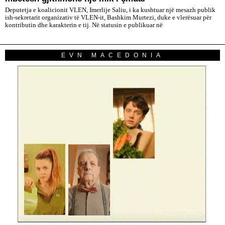
Deputetja e koalicionit VLEN, Imerlije Saliu, i ka kushtuar një mesazh publik
ish-sekretarit organizativ të VLEN-it, Bashkim Murtezi, duke e vlerësuar për
kontributin dhe karakterin e tij. Në statusin e publikuar në
EVN MACEDONIA