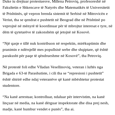
Duke iu drejtuar protestuesve, Millena Petroviq, profesoreshë në
Fakultetin e Shkencave të Natyrës dhe Matematikës të Universitetit
të Prishtinës, që vepron brenda sistemit të Serbisë në Mitrovicën e
Veriut, tha se qendrat e pushtetit në Beograd dhe në Prishtinë po
veprojnë në mënyrë të koordinuar për të mbrojtur interesat e tyre, në
dëm të qytetarëve të zakonshëm që jetojnë në Kosovë.
“Një qasje e tillë nuk kontribuon në respektin, mirëkuptimin dhe
pranimin e ndërsjellë mes popullsisë serbe dhe shqiptare, që është
parakusht për paqe të qëndrueshme në Kosovë”, tha Petroviq.
Në protestë foli edhe Vlladan Vesellinoviq, veteran i luftës nga
Brigada e 63-të Parashutiste, i cili tha se “represioni i pushtetit”
është shtrirë edhe ndaj veteranëve që kanë mbështetur protestat
studentore.
“Na kanë arrestuar, kontrolluar, ndaluar për intervistim, na kanë
linçuar në media, na kanë dërguar inspektorate dhe disa prej nesh,
madje, kanë humbur vendet e punës”, tha ai.