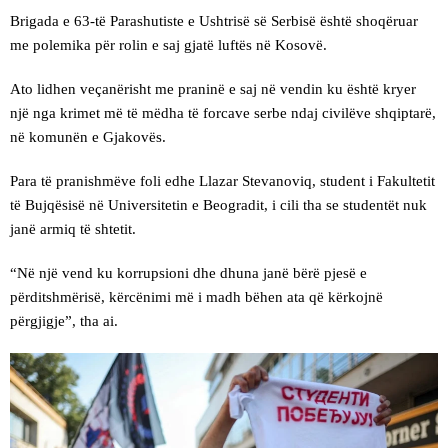
Brigada e 63-të Parashutiste e Ushtrisë së Serbisë është shoqëruar
me polemika për rolin e saj gjatë luftës në Kosovë.
Ato lidhen veçanërisht me praninë e saj në vendin ku është kryer
një nga krimet më të mëdha të forcave serbe ndaj civilëve shqiptarë,
në komunën e Gjakovës.
Para të pranishmëve foli edhe Llazar Stevanoviq, student i Fakultetit
të Bujqësisë në Universitetin e Beogradit, i cili tha se studentët nuk
janë armiq të shtetit.
“Në një vend ku korrupsioni dhe dhuna janë bërë pjesë e
përditshmërisë, kërcënimi më i madh bëhen ata që kërkojnë
përgjigje”, tha ai.