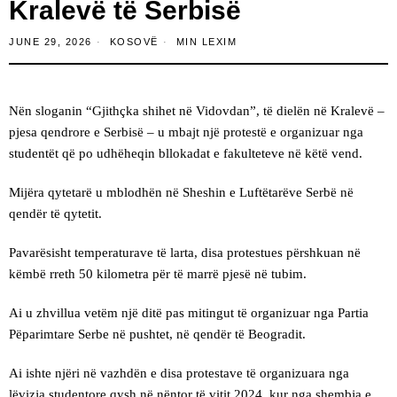
Kralevë të Serbisë
JUNE 29, 2026
KOSOVË
MIN LEXIM
Nën sloganin “Gjithçka shihet në Vidovdan”, të dielën në Kralevë –
pjesa qendrore e Serbisë – u mbajt një protestë e organizuar nga
studentët që po udhëheqin bllokadat e fakulteteve në këtë vend.
Mijëra qytetarë u mblodhën në Sheshin e Luftëtarëve Serbë në
qendër të qytetit.
Pavarësisht temperaturave të larta, disa protestues përshkuan në
këmbë rreth 50 kilometra për të marrë pjesë në tubim.
Ai u zhvillua vetëm një ditë pas mitingut të organizuar nga Partia
Pëparimtare Serbe në pushtet, në qendër të Beogradit.
Ai ishte njëri në vazhdën e disa protestave të organizuara nga
lëvizja studentore qysh në nëntor të vitit 2024, kur nga shembja e