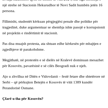
një strehe në Stacionin Hekurudhor të Novi Sadit humbën jetën 16
persona.
Fillimisht, studentët kërkuan përgjegjësi penale dhe politike për
tragjedinë, duke argumentuar se shembja ishte pasojë e korrupsionit
në projektin e rindërtimit të stacionit.
Pas disa muajsh protesta, ata shtuan edhe kërkesën për mbajtjen e
zgjedhjeve të parakohshme.
Megjithatë, në protestën e së dielës në Kralevë dominuan mesazhet
për Kosovën, pavarësinë e së cilës Beogradi nuk e njeh.
Ajo u zhvillua në Ditën e Vidovdanit – festë fetare dhe shtetërore në
Serbi – që përkujton Betejën e Kosovës të vitit 1389 kundër
Perandorisë Osmane.
Çfarë u tha për Kosovën?