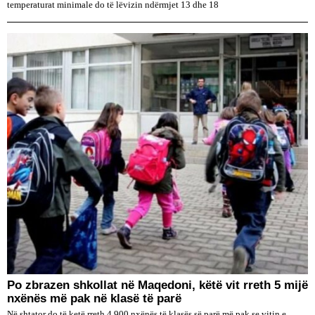
temperaturat minimale do të lëvizin ndërmjet 13 dhe 18
Po zbrazen shkollat në Maqedoni, këtë vit rreth 5 mijë
nxënës më pak në klasë të parë
Në shtator do të ketë rreth 4.900 nxënës të klasës së parë më pak se vitin e