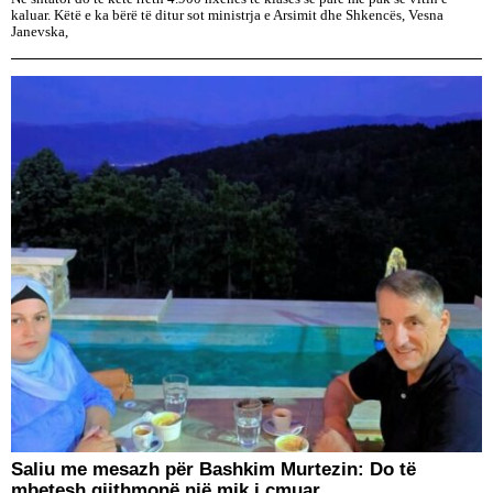
kaluar. Këtë e ka bërë të ditur sot ministrja e Arsimit dhe Shkencës, Vesna
Janevska,
Saliu me mesazh për Bashkim Murtezin: Do të
mbetesh gjithmonë një mik i çmuar