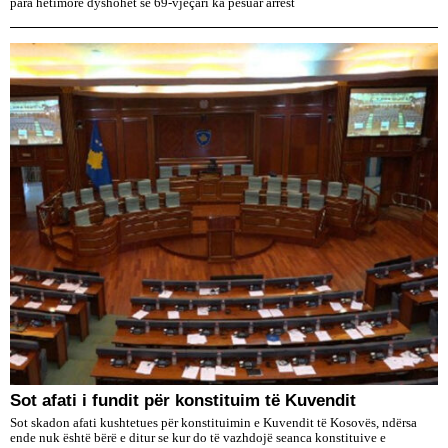
para hetimore dyshohet se 69-vjeçari ka pësuar arrest
​Sot afati i fundit për konstituim të Kuvendit
Sot skadon afati kushtetues për konstituimin e Kuvendit të Kosovës, ndërsa
ende nuk është bërë e ditur se kur do të vazhdojë seanca konstituive e