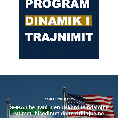
LAJMI I MËPARSHËM
SHBA dhe Irani bien dakord të ndalojnë
sulmet, bisedimet do të rifillojnë në