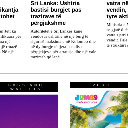
Sri Lanka: Ushtria
vatra në
ikantja
bastisi burgjet pas
vendin,
htohet
trazirave të
tyre akt
përgjakshme
Ministria e 
se gjatë dit
n Jett ka
Autoritetet e Sri Lankës kanë
vatra zjarri
ifikuara për
vendosur ushtrinë në një burg të
vendit. Fal
rua një
sigurisë maksimale në Kolombo dhe
të struktur
një rruazë
në dy burgje të tjera pas disa
j. Në një
përpjekjeve për arratisje dhe një vale
trazirash që lanë
BAGS AND
VERO
WALLETS