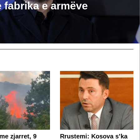
 fabrika e armëve
me zjarret, 9
Rrustemi: Kosova s’ka