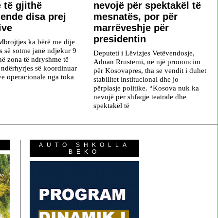
 të gjithë
nevojë për spektakël të
 ende disa prej
mesnatës, por për
ive
marrëveshje për
presidentin
Mbrojtjes ka bërë me dije
ës së sotme janë ndjekur 9
Deputeti i Lëvizjes Vetëvendosje,
 në zona të ndryshme të
Adnan Rrustemi, në një prononcim
ë ndërhyrjes së koordinuar
për Kosovapres, tha se vendit i duhet
ave operacionale nga toka
stabilitet institucional dhe jo
përplasje politike. “Kosova nuk ka
nevojë për shfaqje teatrale dhe
spektakël të
AUTO SHKOLLA
BEKO