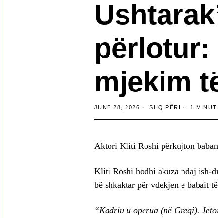
Ushtarak”/
përlotur:
mjekim t
JUNE 28, 2026
SHQIPËRI
1 MINUT
Aktori Kliti Roshi përkujton babanë 
Kliti Roshi hodhi akuza ndaj ish-drej
bë shkaktar për vdekjen e babait të 
“Kadriu u operua (në Greqi). Jetoi g