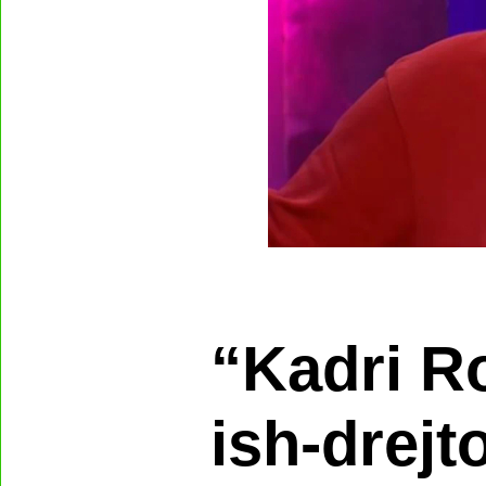
“Kadri R
ish-drejto