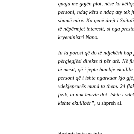
quaja me gojën plot, nëse ka këllqe
personi, ndaç këtu e ndaç aty tek j
shumë mirë. Ka qenë drejt i Spital
të nëpërmjet interesit, si nga pres
kryeministri Nano.
Iu la porosi që do të ndjekësh hap p
përgjegjësi direkte ti për atë. Në
të mesit, që i jepte humbje ekuilibri
personi që i ishte ngarkuar kjo gjë
vdekjeprurës mund ta them. 24 flak
fizik, ai nuk lëvizte dot. Ishte i v
kishte ekuilibër”
, u shpreh ai.
Burimi:
botasot.info