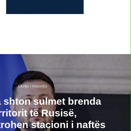
LAJMI I RADHËS
 shton sulmet brenda
rritorit të Rusisë,
rohen stacioni i naftës