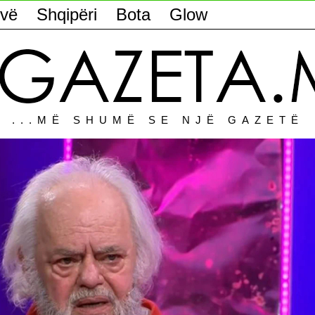
vë
Shqipëri
Bota
Glow
...MË SHUMË SE NJË GAZETË