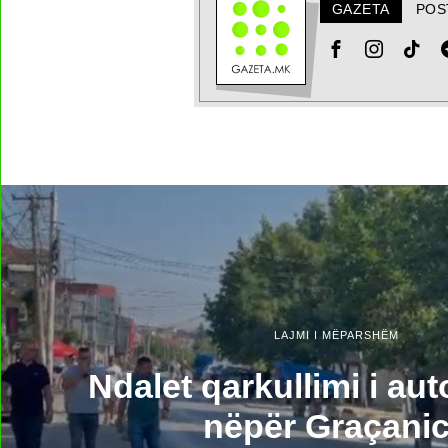
GAZETA
POS
LAJMI I MËPARSHËM
​Ndalet qarkullimi i au
nëpër Graçani