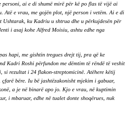
 personi, ai e di shumë mirë për kë po flas të vijë ai
u. Atë e vrau, me gojën plot, një person i vetëm. Ai e di
it Ushtarak, ku Kadriu u shtrua dhe u përkujdesën për
identi i asaj kohe Alfred Moisiu, ashtu edhe nga
as hapi, me gishtin tregues drejt tij, pra që ke
 fund Kadri Roshi përfundon me dëmtim të rëndë të veshit
, si rezultat i 24 flakon-streptomicinë. Atëhere këtij
, çfarë bëre. Iu bë jashtëzakonisht mjekim i gabuar,
onë, a je në binarë apo jo. Kjo e vrau, në kuptimin
dekur, i mbaruar, edhe në tualet donte shoqërues, nuk