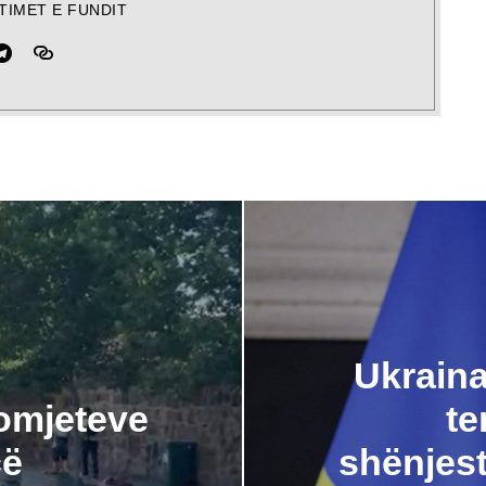
TIMET E FUNDIT
Ukraina
tomjeteve
te
cë
shënjest