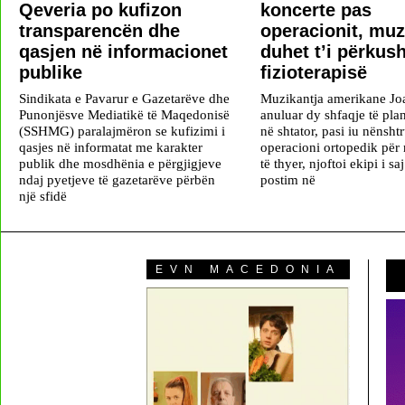
Qeveria po kufizon
koncerte pas
transparencën dhe
operacionit, muz
qasjen në informacionet
duhet t’i përkus
publike
fizioterapisë
Sindikata e Pavarur e Gazetarëve dhe
Muzikantja amerikane Joa
Punonjësve Mediatikë të Maqedonisë
anuluar dy shfaqje të plan
(SSHMG) paralajmëron se kufizimi i
në shtator, pasi iu nënsht
qasjes në informatat me karakter
operacioni ortopedik për 
publik dhe mosdhënia e përgjigjeve
të thyer, njoftoi ekipi i sa
ndaj pyetjeve të gazetarëve përbën
postim në
një sfidë
EVN MACEDONIA