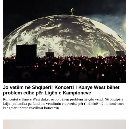
Jo vetëm në Shqipëri! Koncerti i Kanye West bëhet
problem edhe për Ligën e Kampioneve
Koncertet e Kanye West duket se po bëhen problem në çdo vend. Në Shqipëri
krijoi polemika pa fund me vendimin e qeverisë për t’i dhënë 4,2 milionë euro
këngëtarit për të zhvilluar koncertin