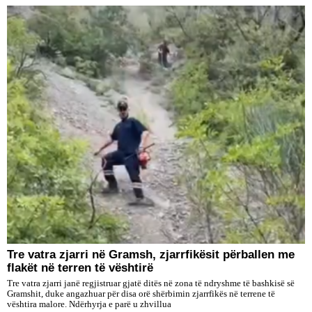
Tre vatra zjarri në Gramsh, zjarrfikësit përballen me
flakët në terren të vështirë
Tre vatra zjarri janë regjistruar gjatë ditës në zona të ndryshme të bashkisë së
Gramshit, duke angazhuar për disa orë shërbimin zjarrfikës në terrene të
vështira malore. Ndërhyrja e parë u zhvillua