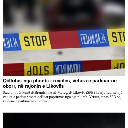
Qëllohet nga plumbi i revoles, vetura e parkuar në
oborr, në rajonin e Likovës
Stacioni për Punë të Brendshme në Mateç, të Likovës (SPB) ka njoftuar se një
veturë e parkuar është qëlluar papritmas nga një plumb. Vetura, sipas SPB-së,
ka qenë e parkuar në oborrin