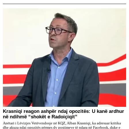
​Krasniqi reagon ashpër ndaj opozitës: U kanë ardhur
në ndihmë “shokët e Radoiçiqit”
Anëtari i Lëvizjes Vetëvendosje në KQZ, Alban Krasniqi, ka adresuar kritika
dhe akuza ndaj opozitës përmes dy postimeve të ndara në Facebook, duke e