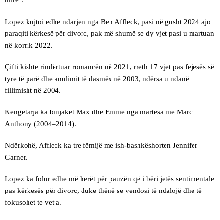
mirë’.
Lopez kujtoi edhe ndarjen nga Ben Affleck, pasi në gusht 2024 ajo
paraqiti kërkesë për divorc, pak më shumë se dy vjet pasi u martuan
në korrik 2022.
Çifti kishte rindërtuar romancën në 2021, rreth 17 vjet pas fejesës së
tyre të parë dhe anulimit të dasmës në 2003, ndërsa u ndanë
fillimisht në 2004.
Këngëtarja ka binjakët Max dhe Emme nga martesa me Marc
Anthony (2004–2014).
Ndërkohë, Affleck ka tre fëmijë me ish-bashkëshorten Jennifer
Garner.
Lopez ka folur edhe më herët për pauzën që i bëri jetës sentimentale
pas kërkesës për divorc, duke thënë se vendosi të ndalojë dhe të
fokusohet te vetja.