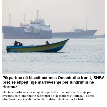
Përparime në bisedimet mes Omanit dhe Iranit, SHBA
pret së shpejti një marrëveshje për lundrimin në
Hormuz
Shtetet e Bashkuara presin që së shpejti të arrihet një marrëveshje për
rivendosjen e lundrimit të papenguar në Ngushticën e Hormuzit, ndërsa
bisedimet mes Omanit dhe Iranit po shënojnë përparim, ka bërë