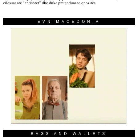
cilësuar atë “antishtet” dhe duke pretenduar se opozitës
EVN MACEDONIA
BAGS AND WALLETS