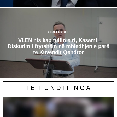
LAJMI I RADHËS
VLEN nis kapitullin e ri, Kasami:
Diskutim i frytshëm në mbledhjen e parë
të Kuvendit Qendror
TË FUNDIT NGA