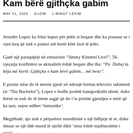
Kam bërë gjithçka gabim
MAY 31, 2026
GLOW
1 MINUT LEXIM
Jennifer Lopez ka folur hapur për jetën si beqare dhe ka pranuar se i
vjen keq që nuk e pranoi më herët këtë fazë të jetës.
Gjatë një paraqitjeje në emisionin “Jimmy Kimmel Live!”, 56-
vjeçarja konfirmoi se aktualisht është beqare dhe tha:
“Po. Duhej ta
bëja më herët. Gjithçka e kam bërë gabim… më beso”.
E pyetur nëse do të merrte pjesë në ndonjë format televiziv takimesh
(si “The Bachelor”), Lopez e hodhi poshtë kategorikisht idenë, duke
thënë se nuk do të bënte asgjë që do t’ia prishte gjendjen e mirë që
ka tani, sepse ndihet ‘fantastike’.
Megjithatë, ajo nuk e përjashtoi mundësinë e një lidhjeje të re, duke
shtuar se një ditë mund të njohë dikë ‘nëse është mjaftueshëm i