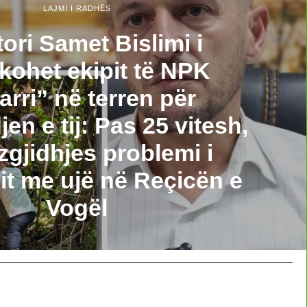
LAJMI I RADHËS
tori Samet Bislimi i
kohet ekipit të NPK
arri” në terren për
en e tij: Pas 25 vitesh,
 zgjidhjes problemi i
it me ujë në Reçicën e
Vogël