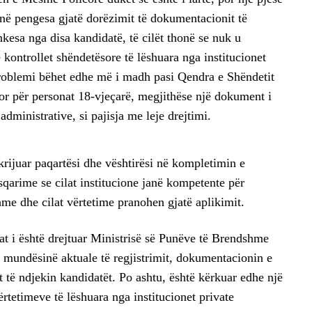
në pengesa gjatë dorëzimit të dokumentacionit të
esa nga disa kandidatë, të cilët thonë se nuk u
kontrollet shëndetësore të lëshuara nga institucionet
problemi bëhet edhe më i madh pasi Qendra e Shëndetit
or për personat 18-vjeçarë, megjithëse një dokument i
administrative, si pajisja me leje drejtimi.
krijuar paqartësi dhe vështirësi në kompletimin e
qarime se cilat institucione janë kompetente për
e dhe cilat vërtetime pranohen gjatë aplikimit.
at i është drejtuar Ministrisë së Punëve të Brendshme
 mundësinë aktuale të regjistrimit, dokumentacionin e
të ndjekin kandidatët. Po ashtu, është kërkuar edhe një
rtetimeve të lëshuara nga institucionet private