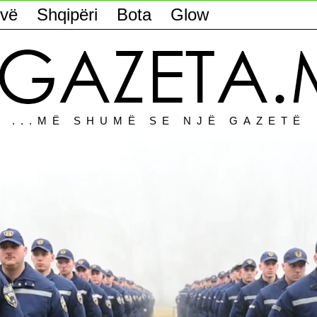
vë
Shqipëri
Bota
Glow
...MË SHUMË SE NJË GAZETË