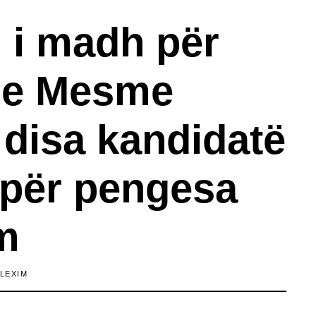
 i madh për
 e Mesme
 disa kandidatë
për pengesa
m
LEXIM