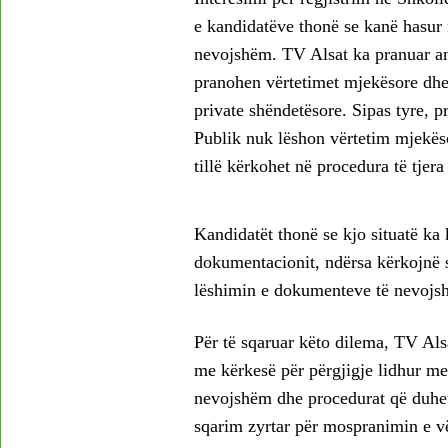
e kandidatëve thonë se kanë hasur 
nevojshëm. TV Alsat ka pranuar ank
pranohen vërtetimet mjekësore dhe 
private shëndetësore. Sipas tyre, 
Publik nuk lëshon vërtetim mjekës
tillë kërkohet në procedura të tjera 
Kandidatët thonë se kjo situatë ka 
dokumentacionit, ndërsa kërkojnë s
lëshimin e dokumenteve të nevojshm
Për të sqaruar këto dilema, TV Als
me kërkesë për përgjigje lidhur me
nevojshëm dhe procedurat që duhet 
sqarim zyrtar për mospranimin e vë