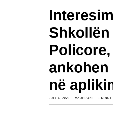
Interesim
Shkollën
Policore,
ankohen 
në apliki
JULY 6, 2026
MAQEDONI
1 MINUT 