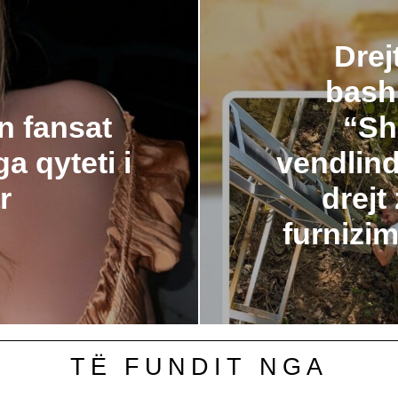
Drej
bash
n fansat
“Sh
a qyteti i
vendlindj
r
drejt
furnizim
TË FUNDIT NGA