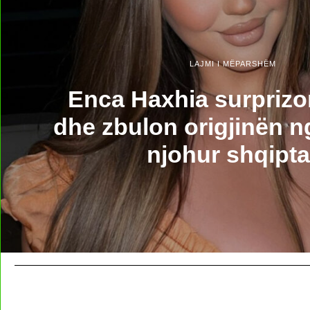
LAJMI I MËPARSHËM
Enca Haxhia surprizo
dhe zbulon origjinën ng
njohur shqipta