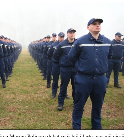
ën e Mesme Policore duket se është i lartë, por një pjesë