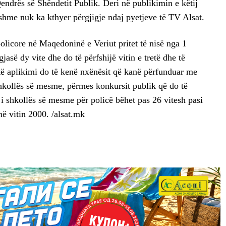
endrës së Shëndetit Publik. Deri në publikimin e këtij
shme nuk ka kthyer përgjigje ndaj pyetjeve të TV Alsat.
licore në Maqedoninë e Veriut pritet të nisë nga 1
gjasë dy vite dhe do të përfshijë vitin e tretë dhe të
jtë aplikimi do të kenë nxënësit që kanë përfunduar me
 shkollës së mesme, përmes konkursit publik që do të
 i shkollës së mesme për policë bëhet pas 26 vitesh pasi
në vitin 2000. /alsat.mk