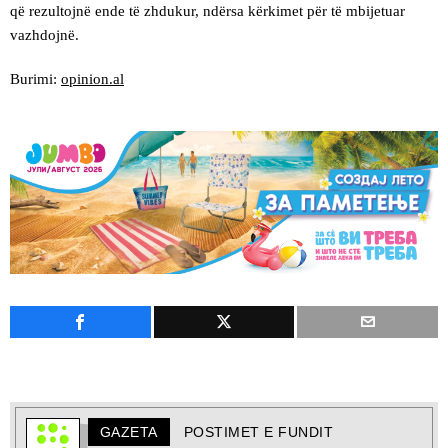
që rezultojnë ende të zhdukur, ndërsa kërkimet për të mbijetuar
vazhdojnë.
Burimi:
opinion.al
GAZETA
POSTIMET E FUNDIT