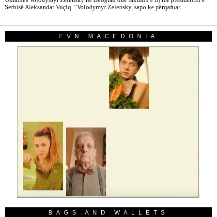
Ukrainës Volodymyr Zelensky në Beograd dhe takimin e tij me presidentin e
Serbisë Aleksandar Vuçiq. “Volodymyr Zelensky, sapo ke përqafuar
EVN MACEDONIA
BAGS AND WALLETS