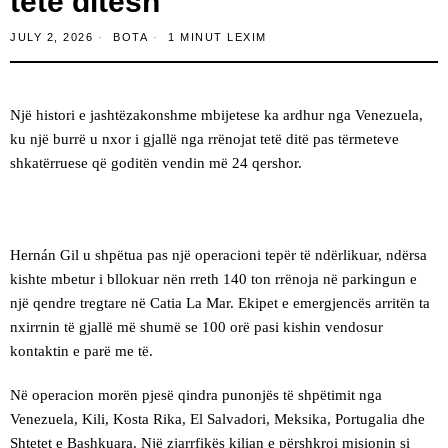
tetë ditësh
JULY 2, 2026
BOTA
1 MINUT LEXIM
Një histori e jashtëzakonshme mbijetese ka ardhur nga Venezuela,
ku një burrë u nxor i gjallë nga rrënojat tetë ditë pas tërmeteve
shkatërruese që goditën vendin më 24 qershor.
Hernán Gil u shpëtua pas një operacioni tepër të ndërlikuar, ndërsa
kishte mbetur i bllokuar nën rreth 140 ton rrënoja në parkingun e
një qendre tregtare në Catia La Mar. Ekipet e emergjencës arritën ta
nxirrnin të gjallë më shumë se 100 orë pasi kishin vendosur
kontaktin e parë me të.
Në operacion morën pjesë qindra punonjës të shpëtimit nga
Venezuela, Kili, Kosta Rika, El Salvadori, Meksika, Portugalia dhe
Shtetet e Bashkuara. Një zjarrfikës kilian e përshkroi misionin si