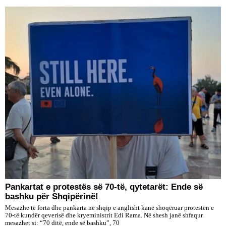
Pankartat e protestës së 70-të, qytetarët: Ende së
bashku për Shqipërinë!
Mesazhe të forta dhe pankarta në shqip e anglisht kanë shoqëruar protestën e
70-të kundër qeverisë dhe kryeministrit Edi Rama. Në shesh janë shfaqur
mesazhet si: “70 ditë, ende së bashku”, 70