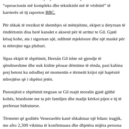
“operacionin më kompleks dhe teknikisht më të vështirë” të
karrierës së tij raporton
BBC.
Për shkak të rrezikut të shembjes së mëtejshme, ekipet u detyruan të
rindërtonin disa herë kanalet e aksesit për të arritur te Gil. Gjatë
kësaj kohe, ata i siguruan ujë, ndihmë mjekësore dhe një maskë për
ta mbrojtur nga pluhuri.
Sipas ekipit të shpëtimit, Hernán Gil ishte në gjendje të
qëndrueshme dhe nuk kishte pësuar dëmtime të rënda, pasi kabina
prej betoni ku ndodhej në momentin e tërmetit krijoi një hapësirë
mbrojtëse që i shpëtoi jetën.
Punonjësit e shpëtimit treguan se Gil ruajti moralin gjatë gjithë
kohës, bisedonte me ta për familjen dhe madje kërkoi pijen e tij të
preferuar hidratuese.
Tërmetet që goditën Venezuelën kanë shkaktuar një bilanc tragjik,
me afro 2,300 viktima të konfirmuara dhe dhjetëra mijëra persona