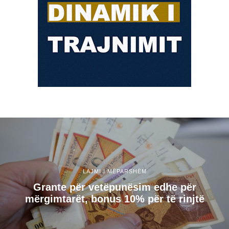
LAJMI I MËPARSHËM
Grante për vetëpunësim edhe për
mërgimtarët, bonus 10% për të rinjtë