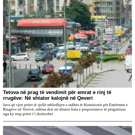
Tetova në prag të vendimit për emrat e rinj të
rrugëve: Në shtator kalojnë në Qeveri
Java që vjen pritet të sjellë mbledhjen e radhës të Komisionit për Emërimin e
Rrugëve në Tetovë, ndërsa deri në shtator lista e propozimeve të përgatitura
nga ky trup pritet t’i dorëzohet