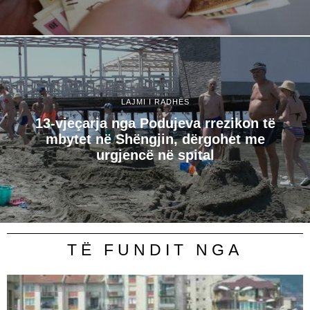
LAJMI I RADHËS
13-vjeçarja nga Podujeva rrezikon të
mbytet në Shëngjin, dërgohet me
urgjencë në spital
TË FUNDIT NGA