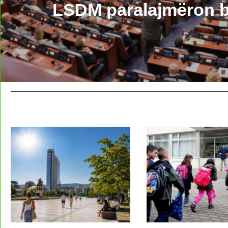
LSDM paralajmëron b