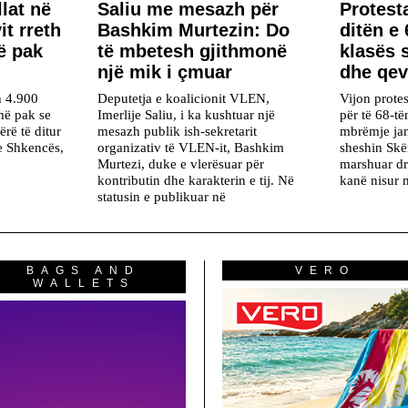
lat në
Saliu me mesazh për
Protest
it rreth
Bashkim Murtezin: Do
ditën e 
ë pak
të mbetesh gjithmonë
klasës s
një mik i çmuar
dhe qev
h 4.900
Deputetja e koalicionit VLEN,
Vijon protes
më pak se
Imerlije Saliu, i ka kushtuar një
për të 68-të
ërë të ditur
mesazh publik ish-sekretarit
mbrëmje ja
he Shkencës,
organizativ të VLEN-it, Bashkim
sheshin Skë
Murtezi, duke e vlerësuar për
marshuar dr
kontributin dhe karakterin e tij. Në
kanë nisur m
statusin e publikuar në
BAGS AND
VERO
WALLETS