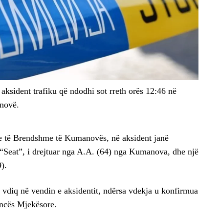
aksident trafiku që ndodhi sot rreth orës 12:46 në
novë.
ve të Brendshme të Kumanovës, në aksident janë
 “Seat”, i drejtuar nga A.A. (64) nga Kumanova, dhe një
).
 vdiq në vendin e aksidentit, ndërsa vdekja u konfirmua
ncës Mjekësore.