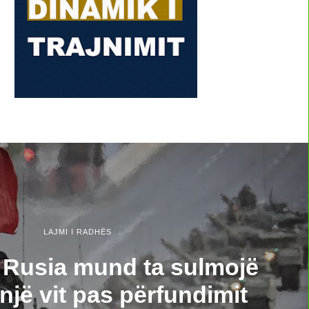
LAJMI I RADHËS
 Rusia mund ta sulmojë
jë vit pas përfundimit