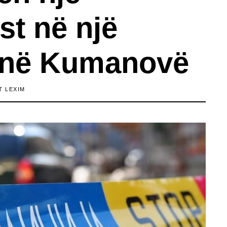
st në një
 në Kumanovë
T LEXIM