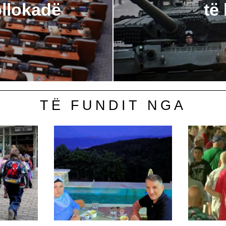
llokadë
të
TË FUNDIT NGA