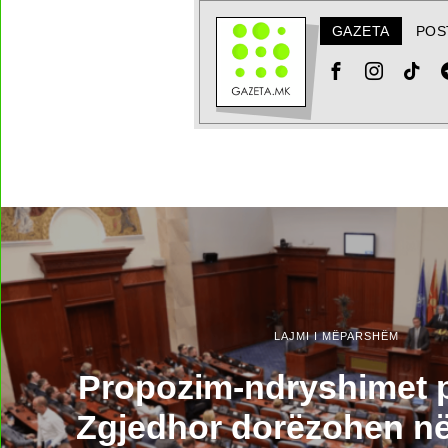
GAZETA
POS
LAJMI I MËPARSHËM
Propozim-ndryshimet 
Zgjedhor dorëzohen n