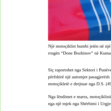
Një motoçiklist humbi jetën në një 
rrugën “Done Bozhinov” në Kuma
Siç raportohet nga Sektori i Punë
përfshirë një automjet pasagjerësh
motoçikletë e drejtuar nga D.S. (49
Nga lëndimet e marra, motoçiklisti
nga një mjek nga Shërbimi i Urgje