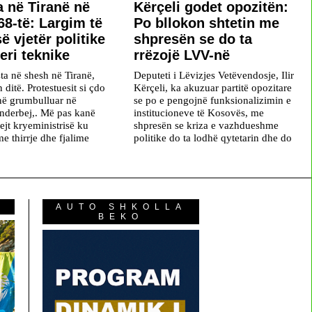
a në Tiranë në
Kërçeli godet opozitën:
68-të: Largim të
Po bllokon shtetin me
ë vjetër politike
shpresën se do ta
eri teknike
rrëzojë LVV-në
ta në shesh në Tiranë,
Deputeti i Lëvizjes Vetëvendosje, Ilir
n ditë. Protestuesit si çdo
Kërçeli, ka akuzuar partitë opozitare
në grumbulluar në
se po e pengojnë funksionalizimin e
nderbej,. Më pas kanë
institucioneve të Kosovës, me
ejt kryeministrisë ku
shpresën se kriza e vazhdueshme
e thirrje dhe fjalime
politike do ta lodhë qytetarin dhe do
AUTO SHKOLLA
BEKO