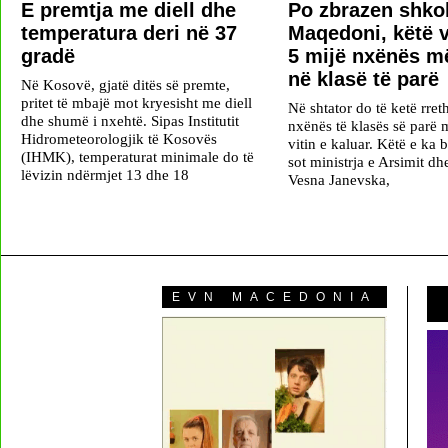
E premtja me diell dhe
Po zbrazen shkol
temperatura deri në 37
Maqedoni, këtë v
gradë
5 mijë nxënës m
në klasë të parë
Në Kosovë, gjatë ditës së premte,
pritet të mbajë mot kryesisht me diell
Në shtator do të ketë rret
dhe shumë i nxehtë. Sipas Institutit
nxënës të klasës së parë 
Hidrometeorologjik të Kosovës
vitin e kaluar. Këtë e ka b
(IHMK), temperaturat minimale do të
sot ministrja e Arsimit d
lëvizin ndërmjet 13 dhe 18
Vesna Janevska,
EVN MACEDONIA