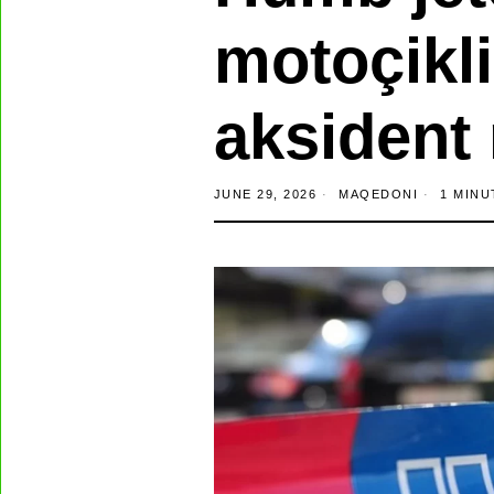
motoçikli
aksident
JUNE 29, 2026
MAQEDONI
1 MINU