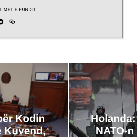
TIMET E FUNDIT
për Kodin
Holanda:
ë Kuvend,
NATO-n n