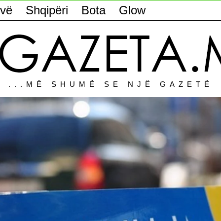
vë
Shqipëri
Bota
Glow
...MË SHUMË SE NJË GAZETË