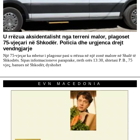
U rrëzua aksidentalisht nga terreni malor, plagoset
75-vjeçari në Shkodër. Policia dhe urgjenca drejt
vendngjarje
Një 75-vjeçar ka mbetur i plagosur pasi u rrëzua në një zonë malore në Shalë të
Shkodrës. Sipas informacioneve paraprake, rreth orës 13:30, shtetasi P. B., 75
vjeç, banues në Shkodër, dyshohet
EVN MACEDONIA