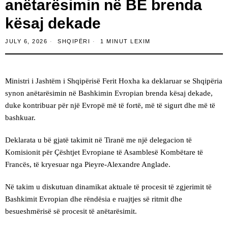
anëtarësimin në BE brenda
kësaj dekade
JULY 6, 2026
SHQIPËRI
1 MINUT LEXIM
Ministri i Jashtëm i Shqipërisë Ferit Hoxha ka deklaruar se Shqipëria
synon anëtarësimin në Bashkimin Evropian brenda kësaj dekade,
duke kontribuar për një Evropë më të fortë, më të sigurt dhe më të
bashkuar.
Deklarata u bë gjatë takimit në Tiranë me një delegacion të
Komisionit për Çështjet Evropiane të Asamblesë Kombëtare të
Francës, të kryesuar nga Pieyre-Alexandre Anglade.
Në takim u diskutuan dinamikat aktuale të procesit të zgjerimit të
Bashkimit Evropian dhe rëndësia e ruajtjes së ritmit dhe
besueshmërisë së procesit të anëtarësimit.