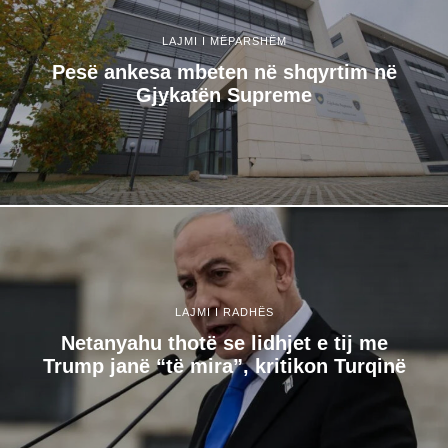
LAJMI I MËPARSHËM
Pesë ankesa mbeten në shqyrtim në
Gjykatën Supreme
LAJMI I RADHËS
Netanyahu thotë se lidhjet e tij me
Trump janë “të mira”, kritikon Turqinë