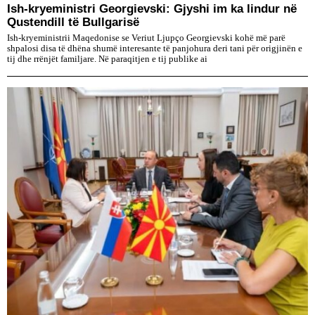
Ish-kryeministri Georgievski: Gjyshi im ka lindur në
Qustendill të Bullgarisë
Ish-kryeministrii Maqedonise se Veriut Ljupço Georgievski kohë më parë
shpalosi disa të dhëna shumë interesante të panjohura deri tani për origjinën e
tij dhe rrënjët familjare. Në paraqitjen e tij publike ai