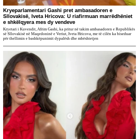
Kryeparlamentari Gashi pret ambasadoren e
Sllovakisë, Iveta Hricova: U riafirmuan marrëdhëniet
e shkëlqyera mes dy vendeve
Kryetari i Kuvendit, Afrim Gashi, ka pritur në takim ambasadoren e Republikës
së Sllovakisë në Maqedoninë e Veriut, Iveta Hricova, me të cilën ka biseduar
për thellimin e bashkëpunimit dypalësh dhe mbështetjen