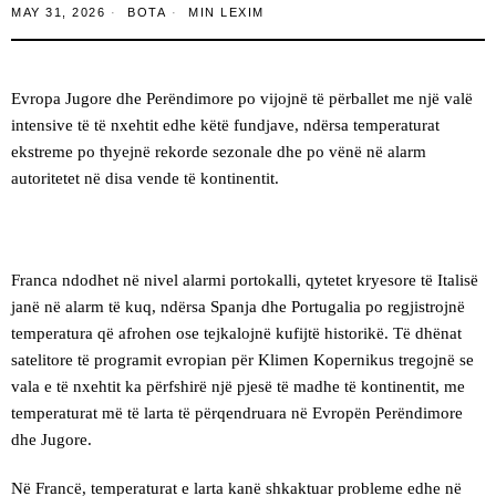
MAY 31, 2026
BOTA
MIN LEXIM
Evropa Jugore dhe Perëndimore po vijojnë të përballet me një valë
intensive të të nxehtit edhe këtë fundjave, ndërsa temperaturat
ekstreme po thyejnë rekorde sezonale dhe po vënë në alarm
autoritetet në disa vende të kontinentit.
Franca ndodhet në nivel alarmi portokalli, qytetet kryesore të Italisë
janë në alarm të kuq, ndërsa Spanja dhe Portugalia po regjistrojnë
temperatura që afrohen ose tejkalojnë kufijtë historikë. Të dhënat
satelitore të programit evropian për Klimen Kopernikus tregojnë se
vala e të nxehtit ka përfshirë një pjesë të madhe të kontinentit, me
temperaturat më të larta të përqendruara në Evropën Perëndimore
dhe Jugore.
Në Francë, temperaturat e larta kanë shkaktuar probleme edhe në