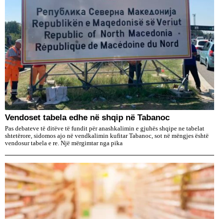
Vendoset tabela edhe në shqip në Tabanoc
Pas debateve të ditëve të fundit për anashkalimin e gjuhës shqipe ne tabelat
shtetërore, sidomos ajo në vendkalimin kufitar Tabanoc, sot në mëngjes është
vendosur tabela e re. Një mërgimtar nga pika