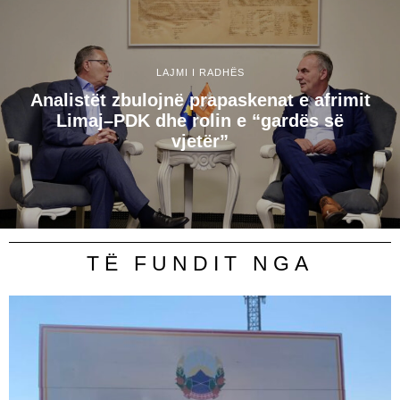
LAJMI I RADHËS
Analistët zbulojnë prapaskenat e afrimit
Limaj–PDK dhe rolin e “gardës së
vjetër”
TË FUNDIT NGA