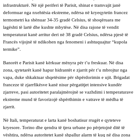
infrastrukturë. Në një periferi të Parisit, shinat e tramvajit janë
deformuar nga nxehtësia ekstreme, ndërsa në kryeqytetin francez
termometri ka shënuar 34-35 gradë Celsius, të shoqëruara me
lagështi të lartë dhe kushte mbytëse. Në disa rajone të vendit
temperaturat kanë arritur deri në 38 gradë Celsius, ndërsa pjesë të
Francës vijojnë të ndikohen nga fenomeni i ashtuquajtur “kupola
termike”.
Banorët e Parisit kanë kërkuar mënyra për t’u freskuar. Në disa
zona, qytetarët kanë hapur hidrantët e zjarrit për t’u mbrojtur nga
vapa, duke shkaktuar shqetësime për shpërdorimin e ujit. Brigadat
franceze të zjarrfikësve kanë nisur përgatitjet intensive kundër
zjarreve, pasi autoritetet paralajmërojnë se vazhdimi i temperaturave
ekstreme mund të favorizojë shpërthimin e vatrave të mëdha të
zjarrit.
Në Itali, temperaturat e larta kanë boshatisur rrugët e qyteteve
kryesore. Torino dhe qendra të tjera urbane po përjetojnë ditë të
vështira, ndërsa autoritetet kanë shpallur alarm të kuq në disa zona