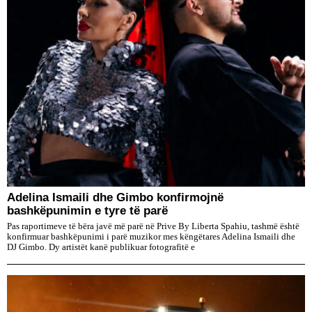
Adelina Ismaili dhe Gimbo konfirmojnë
bashkëpunimin e tyre të parë
Pas raportimeve të bëra javë më parë në Prive By Liberta Spahiu, tashmë është
konfirmuar bashkëpunimi i parë muzikor mes këngëtares Adelina Ismaili dhe
DJ Gimbo. Dy artistët kanë publikuar fotografitë e