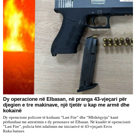
Dy operacione në Elbasan, në pranga 43-vjeçari për
djegien e tre makinave, një tjetër u kap me armë dhe
kokainë
Dy operacione policore të koduara “Last Fire” dhe “Mbikëqyrja” kanë
përfunduar me arrestimin e dy personave në Elbasan. Në kuadër të operacionit
“Last Fire”, policia bëri ndalimin me iniciativë të 43-vjeçarit Ervis
Kuka banues