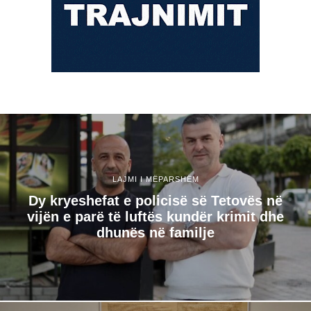
LAJMI I MËPARSHËM
Dy kryeshefat e policisë së Tetovës në
vijën e parë të luftës kundër krimit dhe
dhunës në familje