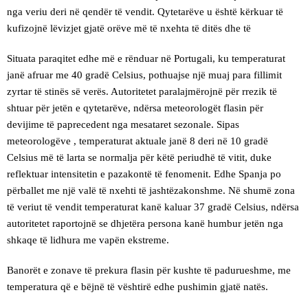
nga veriu deri në qendër të vendit. Qytetarëve u është kërkuar të
kufizojnë lëvizjet gjatë orëve më të nxehta të ditës dhe të
Situata paraqitet edhe më e rënduar në Portugali, ku temperaturat
janë afruar me 40 gradë Celsius, pothuajse një muaj para fillimit
zyrtar të stinës së verës. Autoritetet paralajmërojnë për rrezik të
shtuar për jetën e qytetarëve, ndërsa meteorologët flasin për
devijime të paprecedent nga mesataret sezonale. Sipas
meteorologëve , temperaturat aktuale janë 8 deri në 10 gradë
Celsius më të larta se normalja për këtë periudhë të vitit, duke
reflektuar intensitetin e pazakontë të fenomenit. Edhe Spanja po
përballet me një valë të nxehti të jashtëzakonshme. Në shumë zona
të veriut të vendit temperaturat kanë kaluar 37 gradë Celsius, ndërsa
autoritetet raportojnë se dhjetëra persona kanë humbur jetën nga
shkaqe të lidhura me vapën ekstreme.
Banorët e zonave të prekura flasin për kushte të padurueshme, me
temperatura që e bëjnë të vështirë edhe pushimin gjatë natës.