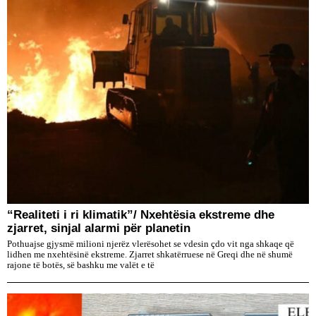
“Realiteti i ri klimatik”/ Nxehtësia ekstreme dhe
zjarret, sinjal alarmi për planetin
Pothuajse gjysmë milioni njerëz vlerësohet se vdesin çdo vit nga shkaqe që
lidhen me nxehtësinë ekstreme. Zjarret shkatërruese në Greqi dhe në shumë
rajone të botës, së bashku me valët e të