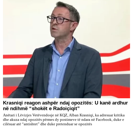
​Krasniqi reagon ashpër ndaj opozitës: U kanë ardhur
në ndihmë “shokët e Radoiçiqit”
Anëtari i Lëvizjes Vetëvendosje në KQZ, Alban Krasniqi, ka adresuar kritika
dhe akuza ndaj opozitës përmes dy postimeve të ndara në Facebook, duke e
cilësuar atë “antishtet” dhe duke pretenduar se opozitës