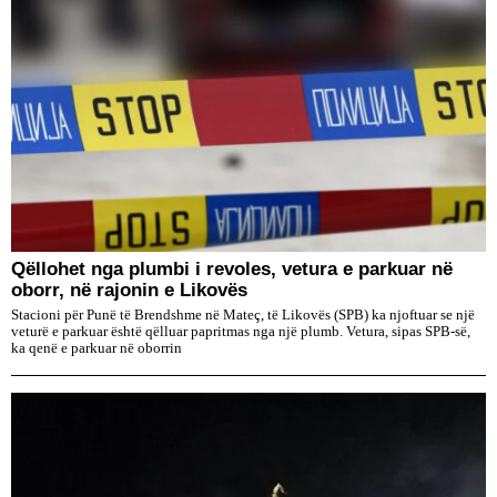
Qëllohet nga plumbi i revoles, vetura e parkuar në
oborr, në rajonin e Likovës
Stacioni për Punë të Brendshme në Mateç, të Likovës (SPB) ka njoftuar se një
veturë e parkuar është qëlluar papritmas nga një plumb. Vetura, sipas SPB-së,
ka qenë e parkuar në oborrin