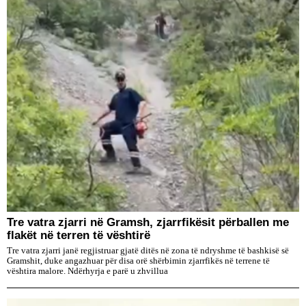
Tre vatra zjarri në Gramsh, zjarrfikësit përballen me
flakët në terren të vështirë
Tre vatra zjarri janë regjistruar gjatë ditës në zona të ndryshme të bashkisë së
Gramshit, duke angazhuar për disa orë shërbimin zjarrfikës në terrene të
vështira malore. Ndërhyrja e parë u zhvillua