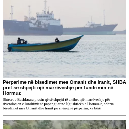
Përparime në bisedimet mes Omanit dhe Iranit, SHBA
pret së shpejti një marrëveshje për lundrimin në
Hormuz
Shtetet e Bashkuara presin që së shpejti të arrihet një marrëveshje për
rivendosjen e lundrimit të papenguar në Ngushticën e Hormuzit, ndërsa
bisedimet mes Omanit dhe Iranit po shënojnë përparim, ka bërë