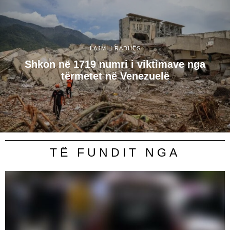
LAJMI I RADHËS
Shkon në 1719 numri i viktimave nga
tërmetet në Venezuelë
TË FUNDIT NGA