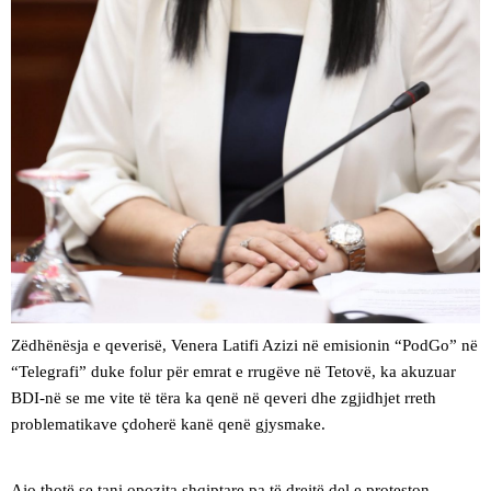
Zëdhënësja e qeverisë, Venera Latifi Azizi në emisionin “PodGo” në
“Telegrafi” duke folur për emrat e rrugëve në Tetovë, ka akuzuar
BDI-në se me vite të tëra ka qenë në qeveri dhe zgjidhjet rreth
problematikave çdoherë kanë qenë gjysmake.
Ajo thotë se tani opozita shqiptare pa të drejtë del e proteston.