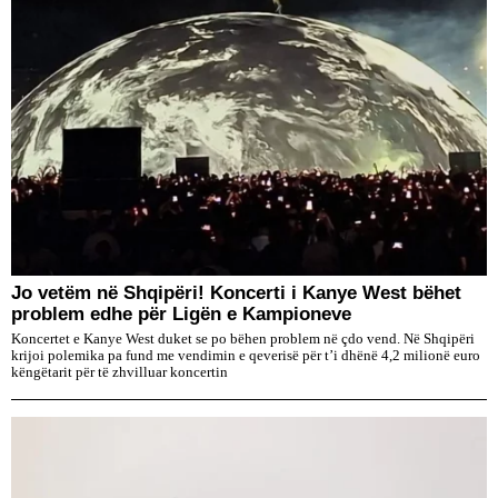
Jo vetëm në Shqipëri! Koncerti i Kanye West bëhet
problem edhe për Ligën e Kampioneve
Koncertet e Kanye West duket se po bëhen problem në çdo vend. Në Shqipëri
krijoi polemika pa fund me vendimin e qeverisë për t’i dhënë 4,2 milionë euro
këngëtarit për të zhvilluar koncertin