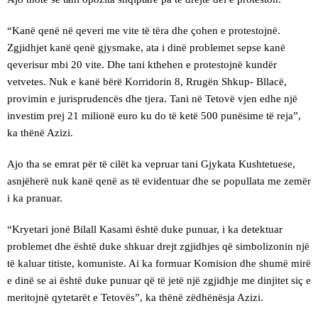
“Kanë qenë në qeveri me vite të tëra dhe çohen e protestojnë.
Zgjidhjet kanë qenë gjysmake, ata i dinë problemet sepse kanë
qeverisur mbi 20 vite. Dhe tani kthehen e protestojnë kundër
vetvetes. Nuk e kanë bërë Korridorin 8, Rrugën Shkup- Bllacë,
provimin e jurisprudencës dhe tjera. Tani në Tetovë vjen edhe një
investim prej 21 milionë euro ku do të ketë 500 punësime të reja”,
ka thënë Azizi.
Ajo tha se emrat për të cilët ka vepruar tani Gjykata Kushtetuese,
asnjëherë nuk kanë qenë as të evidentuar dhe se popullata me zemër
i ka pranuar.
“Kryetari jonë Bilall Kasami është duke punuar, i ka detektuar
problemet dhe është duke shkuar drejt zgjidhjes që simbolizonin një
të kaluar titiste, komuniste. Ai ka formuar Komision dhe shumë mirë
e dinë se ai është duke punuar që të jetë një zgjidhje me dinjitet siç e
meritojnë qytetarët e Tetovës”, ka thënë zëdhënësja Azizi.