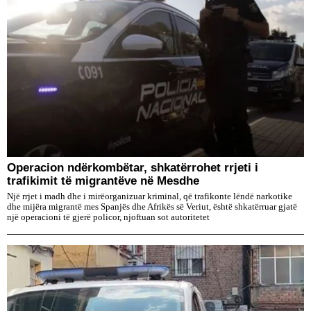
Operacion ndërkombëtar, shkatërrohet rrjeti i
trafikimit të migrantëve në Mesdhe
Një rrjet i madh dhe i mirëorganizuar kriminal, që trafikonte lëndë narkotike
dhe mijëra migrantë mes Spanjës dhe Afrikës së Veriut, është shkatërruar gjatë
një operacioni të gjerë policor, njoftuan sot autoritetet