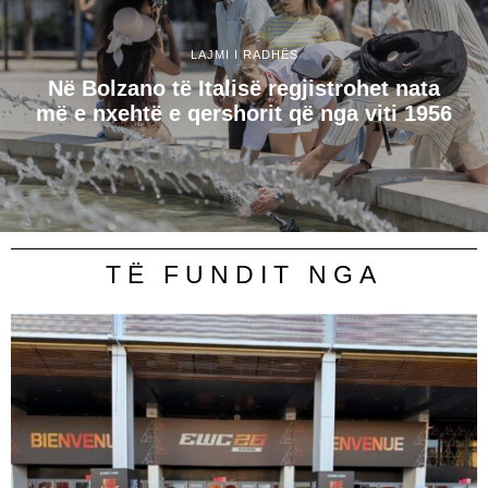
LAJMI I RADHËS
Në Bolzano të Italisë regjistrohet nata
më e nxehtë e qershorit që nga viti 1956
TË FUNDIT NGA