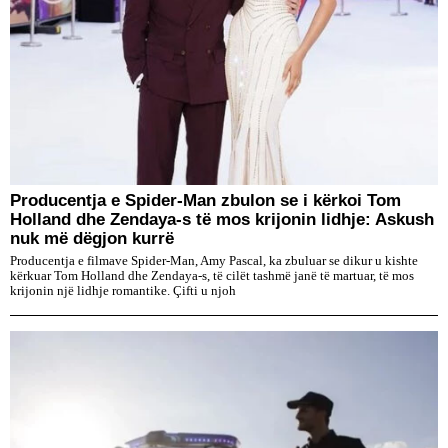
Producentja e Spider-Man zbulon se i kërkoi Tom
Holland dhe Zendaya-s të mos krijonin lidhje: Askush
nuk më dëgjon kurrë
Producentja e filmave Spider-Man, Amy Pascal, ka zbuluar se dikur u kishte
kërkuar Tom Holland dhe Zendaya-s, të cilët tashmë janë të martuar, të mos
krijonin një lidhje romantike. Çifti u njoh