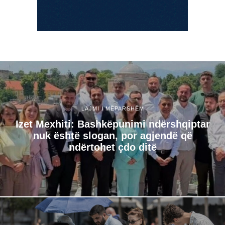
LAJMI I MËPARSHËM
Izet Mexhiti: Bashkëpunimi ndërshqiptar
nuk është slogan, por agjendë që
ndërtohet çdo ditë