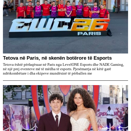
Tetova në Paris, në skenën botërore të Esports
Tetova është përfaqësuar në Paris nga LevelONE Esports dhe NADE Gaming,
në një prej eventeve më të mëdha të esports. Pjesëmarrja në këtë garë
ndërkombëtare i dha ekipeve mundësinë të përballen me