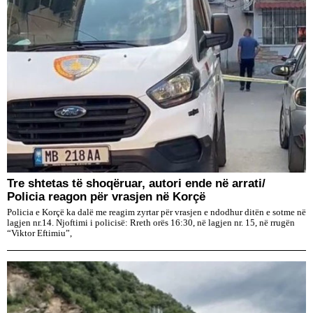
Tre shtetas të shoqëruar, autori ende në arrati/
Policia reagon për vrasjen në Korçë
Policia e Korçë ka dalë me reagim zyrtar për vrasjen e ndodhur ditën e sotme në
lagjen nr.14. Njoftimi i policisë: Rreth orës 16:30, në lagjen nr. 15, në rrugën
“Viktor Eftimiu”,