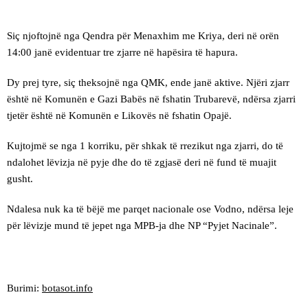
Siç njoftojnë nga Qendra për Menaxhim me Kriya, deri në orën
14:00 janë evidentuar tre zjarre në hapësira të hapura.
Dy prej tyre, siç theksojnë nga QMK, ende janë aktive. Njëri zjarr
është në Komunën e Gazi Babës në fshatin Trubarevë, ndërsa zjarri
tjetër është në Komunën e Likovës në fshatin Opajë.
Kujtojmë se nga 1 korriku, për shkak të rrezikut nga zjarri, do të
ndalohet lëvizja në pyje dhe do të zgjasë deri në fund të muajit
gusht.
Ndalesa nuk ka të bëjë me parqet nacionale ose Vodno, ndërsa leje
për lëvizje mund të jepet nga MPB-ja dhe NP “Pyjet Nacinale”.
Burimi:
botasot.info