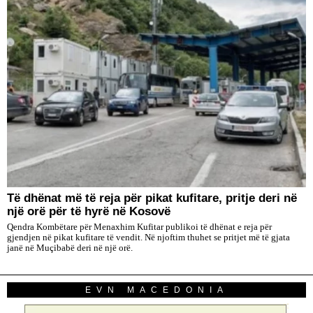
Të dhënat më të reja për pikat kufitare, pritje deri në
një orë për të hyrë në Kosovë
Qendra Kombëtare për Menaxhim Kufitar publikoi të dhënat e reja për
gjendjen në pikat kufitare të vendit. Në njoftim thuhet se pritjet më të gjata
janë në Muçibabë deri në një orë.
EVN MACEDONIA