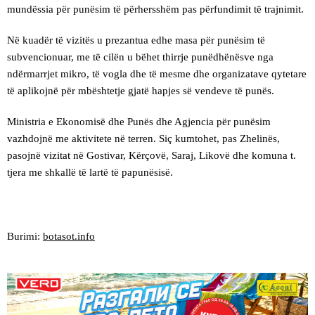
mundëssia për punësim të përhersshëm pas përfundimit të trajnimit.
Në kuadër të vizitës u prezantua edhe masa për punësim të
subvencionuar, me të cilën u bëhet thirrje punëdhënësve nga
ndërmarrjet mikro, të vogla dhe të mesme dhe organizatave qytetare
të aplikojnë për mbështetje gjatë hapjes së vendeve të punës.
Ministria e Ekonomisë dhe Punës dhe Agjencia për punësim
vazhdojnë me aktivitete në terren. Siç kumtohet, pas Zhelinës,
pasojnë vizitat në Gostivar, Kërçovë, Saraj, Likovë dhe komuna t.
tjera me shkallë të lartë të papunësisë.
Burimi:
botasot.info