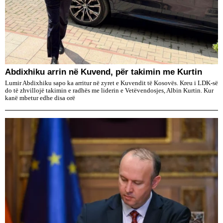
Abdixhiku arrin në Kuvend, për takimin me Kurtin
Lumir Abdixhiku sapo ka arritur në zyret e Kuvendit të Kosovës. Kreu i LDK-së
do të zhvillojë takimin e radhës me liderin e Vetëvendosjes, Albin Kurtin. Kur
kanë mbetur edhe disa orë