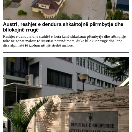
Austri, reshjet e dendura shkaktojnë përmbytje dhe
bllokojnë rrugë
Reshjet e dendura dhe stuhitë e forta kanë shkaktuar përmbytje dhe rrëshqitje
toke në zonat malore të Austrisë perëndimore, duke bllokuar rrugë dhe lënë
disa alpinistë të izoluar në një strehë malore.