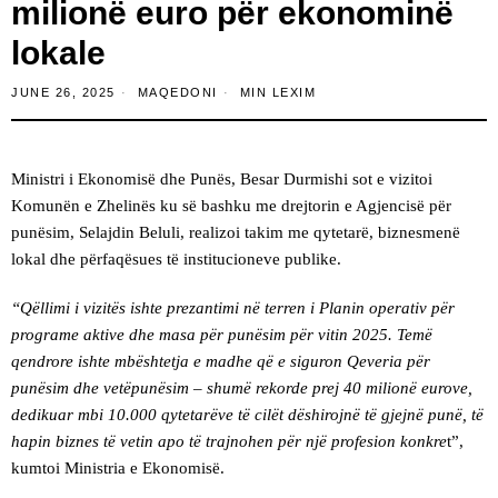
milionë euro për ekonominë
lokale
JUNE 26, 2025
MAQEDONI
MIN LEXIM
Ministri i Ekonomisë dhe Punës, Besar Durmishi sot e vizitoi
Komunën e Zhelinës ku së bashku me drejtorin e Agjencisë për
punësim, Selajdin Beluli, realizoi takim me qytetarë, biznesmenë
lokal dhe përfaqësues të institucioneve publike.
“Qëllimi i vizitës ishte prezantimi në terren i Planin operativ për
programe aktive dhe masa për punësim për vitin 2025. Temë
qendrore ishte mbështetja e madhe që e siguron Qeveria për
punësim dhe vetëpunësim – shumë rekorde prej 40 milionë eurove,
dedikuar mbi 10.000 qytetarëve të cilët dëshirojnë të gjejnë punë, të
hapin biznes të vetin apo të trajnohen për një profesion konkre
t”,
kumtoi Ministria e Ekonomisë.