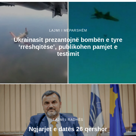
LAJMI I MËPARSHËM
Ukrainasit prezantojnë bombën e tyre
‘rrëshqitëse’, publikohen pamjet e
testimit
LAJMI I RADHËS
Ngjarjet e datës 26 qershor