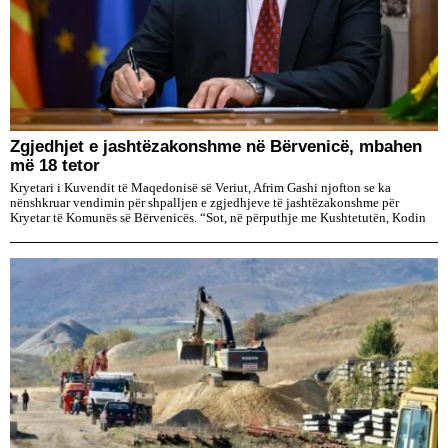
Zgjedhjet e jashtëzakonshme në Bërvenicë, mbahen
më 18 tetor
Kryetari i Kuvendit të Maqedonisë së Veriut, Afrim Gashi njofton se ka
nënshkruar vendimin për shpalljen e zgjedhjeve të jashtëzakonshme për
Kryetar të Komunës së Bërvenicës. “Sot, në përputhje me Kushtetutën, Kodin