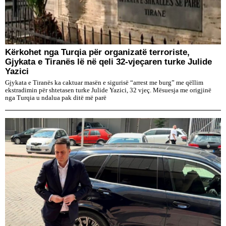
Kërkohet nga Turqia për organizatë terroriste,
Gjykata e Tiranës lë në qeli 32-vjeçaren turke Julide
Yazici
Gjykata e Tiranës ka caktuar masën e sigurisë “arrest me burg” me qëllim
ekstradimin për shtetasen turke Julide Yazici, 32 vjeç. Mësuesja me origjinë
nga Turqia u ndalua pak ditë më parë