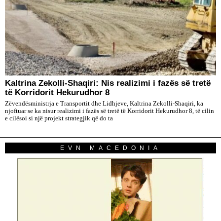
Kaltrina Zekolli-Shaqiri: Nis realizimi i fazës së tretë
të Korridorit Hekurudhor 8
Zëvendësministrja e Transportit dhe Lidhjeve, Kaltrina Zekolli-Shaqiri, ka
njoftuar se ka nisur realizimi i fazës së tretë të Korridorit Hekurudhor 8, të cilin
e cilësoi si një projekt strategjik që do ta
EVN MACEDONIA