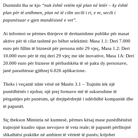
Durmishi tha se kjo
“nuk është vetëm një plan në letër – ky është
plan për të ardhmen, plan në të cilin secili i ri, e re, secili i
papunësuar e gjen mundësisnë e vet”.
Ai informoi se përmes thirrjeve të deritanishme publike për masat
aktive për të cilat tashmë po bëhet selektimi: Masa 1.1: Deri 7.000
euro për fillim të biznesit për persona mbi 29 vjeç, Masa 1.2: Deri
10.000 euro për të rinj deri 29 vjeç me ide inovative, Masa 1A: Deri
20.000 euro për biznese të përbashkëta të së paku dy personave,
janë parashtruar gjithsej 6.026 aplikacione.
Theks i veçantë ishte vënë në Masën 3.1 – Trajnim tek një
punëdhënës i njohur, një prej formave më të suksesshme të
përgatitjes për punësim, që drejtpërdrejtë i ndërlidhë kompanitë dhe
të papunët.
Siç thekson Ministria në kumtesë, përmes kësaj mase punëdhënësit
trajnojnë kuadro sipas nevojave të veta reale; të papunët përfitojnë
shkathtësi praktike në ambient të vërtetë të punës; krijohet