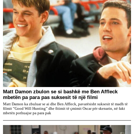
Matt Damon zbulon se si bashkë me Ben Affleck
mbetën pa para pas suksesit të një filmi
Matt Damon ka zbuluar se ai dhe Ben Affleck, pavarësisht suksesit të madh të
filmit “Good Will Hunting” dhe fitimit të çmimit Oscar për skenarin, në fakt
mbetën pothuajse pa para pak