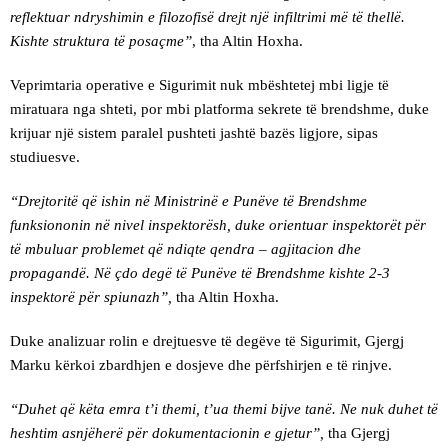
reflektuar ndryshimin e filozofisë drejt një infiltrimi më të thellë.
Kishte struktura të posaçme”
, tha Altin Hoxha.
Veprimtaria operative e Sigurimit nuk mbështetej mbi ligje të
miratuara nga shteti, por mbi platforma sekrete të brendshme, duke
krijuar një sistem paralel pushteti jashtë bazës ligjore, sipas
studiuesve.
“Drejtoritë që ishin në Ministrinë e Punëve të Brendshme
funksiononin në nivel inspektorësh, duke orientuar inspektorët për
të mbuluar problemet që ndiqte qendra – agjitacion dhe
propagandë. Në çdo degë të Punëve të Brendshme kishte 2-3
inspektorë për spiunazh”,
tha Altin Hoxha.
Duke analizuar rolin e drejtuesve të degëve të Sigurimit, Gjergj
Marku kërkoi zbardhjen e dosjeve dhe përfshirjen e të rinjve.
“Duhet që këta emra t’i themi, t’ua themi bijve tanë. Ne nuk duhet të
heshtim asnjëherë për dokumentacionin e gjetur”,
tha Gjergj