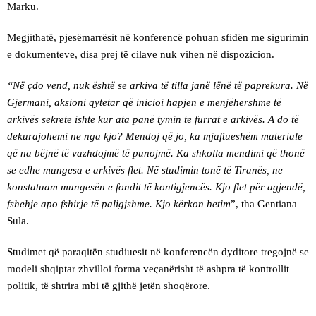
Marku.
Megjithatë, pjesëmarrësit në konferencë pohuan sfidën me sigurimin
e dokumenteve, disa prej të cilave nuk vihen në dispozicion.
“Në çdo vend, nuk është se arkiva të tilla janë lënë të paprekura. Në
Gjermani, aksioni qytetar që inicioi hapjen e menjëhershme të
arkivës sekrete ishte kur ata panë tymin te furrat e arkivës. A do të
dekurajohemi ne nga kjo? Mendoj që jo, ka mjaftueshëm materiale
që na bëjnë të vazhdojmë të punojmë. Ka shkolla mendimi që thonë
se edhe mungesa e arkivës flet. Në studimin tonë të Tiranës, ne
konstatuam mungesën e fondit të kontigjencës. Kjo flet për agjendë,
fshehje apo fshirje të paligjshme. Kjo kërkon hetim
”, tha Gentiana
Sula.
Studimet që paraqitën studiuesit në konferencën dyditore tregojnë se
modeli shqiptar zhvilloi forma veçanërisht të ashpra të kontrollit
politik, të shtrira mbi të gjithë jetën shoqërore.