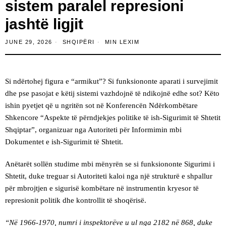
sistem paralel represioni
jashtë ligjit
JUNE 29, 2026
SHQIPËRI
MIN LEXIM
Si ndërtohej figura e “armikut”? Si funksiononte aparati i survejimit
dhe pse pasojat e këtij sistemi vazhdojnë të ndikojnë edhe sot? Këto
ishin pyetjet që u ngritën sot në Konferencën Ndërkombëtare
Shkencore “Aspekte të përndjekjes politike të ish-Sigurimit të Shtetit
Shqiptar”, organizuar nga Autoriteti për Informimin mbi
Dokumentet e ish-Sigurimit të Shtetit.
Anëtarët sollën studime mbi mënyrën se si funksiononte Sigurimi i
Shtetit, duke treguar si Autoriteti kaloi nga një strukturë e shpallur
për mbrojtjen e sigurisë kombëtare në instrumentin kryesor të
represionit politik dhe kontrollit të shoqërisë.
“Në 1966-1970, numri i inspektorëve u ul nga 2182 në 868, duke