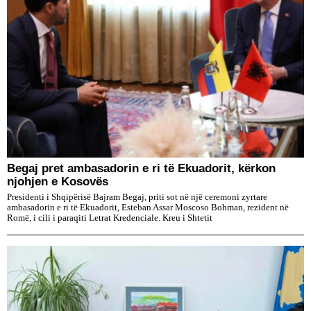
​Begaj pret ambasadorin e ri të Ekuadorit, kërkon
njohjen e Kosovës
Presidenti i Shqipërisë Bajram Begaj, priti sot në një ceremoni zyrtare
ambasadorin e ri të Ekuadorit, Esteban Assar Moscoso Bohman, rezident në
Romë, i cili i paraqiti Letrat Kredenciale. Kreu i Shtetit