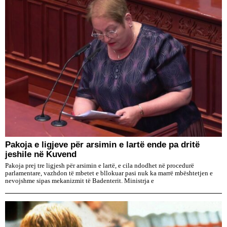
Pakoja e ligjeve për arsimin e lartë ende pa dritë
jeshile në Kuvend
Pakoja prej tre ligjesh për arsimin e lartë, e cila ndodhet në procedurë
parlamentare, vazhdon të mbetet e bllokuar pasi nuk ka marrë mbështetjen e
nevojshme sipas mekanizmit të Badenterit. Ministrja e