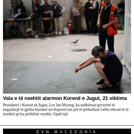
Vala e të nxehtit alarmon Korenë e Jugut, 21 viktima
Presidenti i Koresë së Jugut, Lee Jae Myung, ka urdhëruar qeverinë të
angazhojë të gjitha burimet në dispozicion për të përballuar valën rekord të të
nxehtit që ka përfshirë vendin. Gjatë një
EVN MACEDONIA