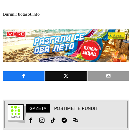
Burimi:
botasot.info
GAZETA
POSTIMET E FUNDIT