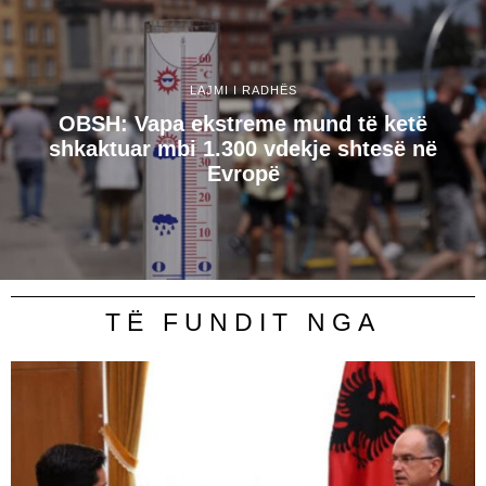
LAJMI I RADHËS
OBSH: Vapa ekstreme mund të ketë
shkaktuar mbi 1.300 vdekje shtesë në
Evropë
TË FUNDIT NGA