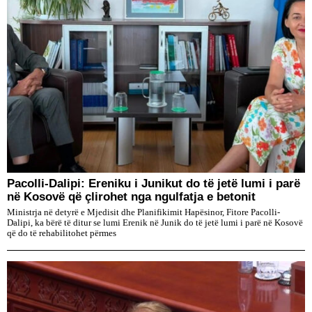
Pacolli-Dalipi: Ereniku i Junikut do të jetë lumi i parë
në Kosovë që çlirohet nga ngulfatja e betonit
Ministrja në detyrë e Mjedisit dhe Planifikimit Hapësinor, Fitore Pacolli-
Dalipi, ka bërë të ditur se lumi Erenik në Junik do të jetë lumi i parë në Kosovë
që do të rehabilitohet përmes