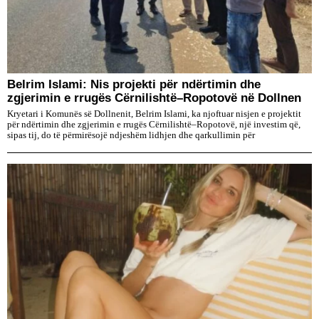
Belrim Islami: Nis projekti për ndërtimin dhe
zgjerimin e rrugës Cërnilishtë–Ropotovë në Dollnen
Kryetari i Komunës së Dollnenit, Belrim Islami, ka njoftuar nisjen e projektit
për ndërtimin dhe zgjerimin e rrugës Cërnilishtë–Ropotovë, një investim që,
sipas tij, do të përmirësojë ndjeshëm lidhjen dhe qarkullimin për