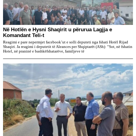
Në Hotlën e Hysni Shaqirit u përurua Lagjja e
Komandant Teli-t
Reagimi e pare nepermjet facebook’ut e solli deputeti nga fshati Hotël Rijad
Shaqiri. Ja reagimi i deputetit të Aleances per Shqiptarët (ASh): “Sot, në fshatin
Hotel, në praninë e bashkëfshatarëve, familjeve të