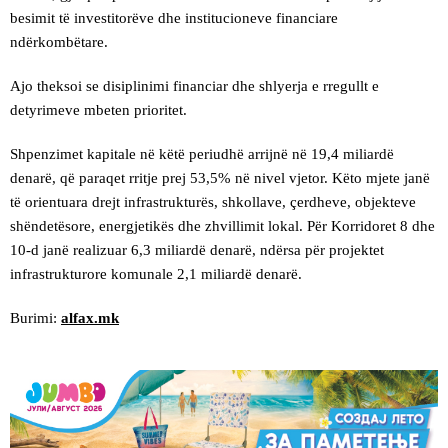
besimit të investitorëve dhe institucioneve financiare
ndërkombëtare.
Ajo theksoi se disiplinimi financiar dhe shlyerja e rregullt e
detyrimeve mbeten prioritet.
Shpenzimet kapitale në këtë periudhë arrijnë në 19,4 miliardë
denarë, që paraqet rritje prej 53,5% në nivel vjetor. Këto mjete janë
të orientuara drejt infrastrukturës, shkollave, çerdheve, objekteve
shëndetësore, energjetikës dhe zhvillimit lokal. Për Korridoret 8 dhe
10‑d janë realizuar 6,3 miliardë denarë, ndërsa për projektet
infrastrukturore komunale 2,1 miliardë denarë.
Burimi:
alfax.mk