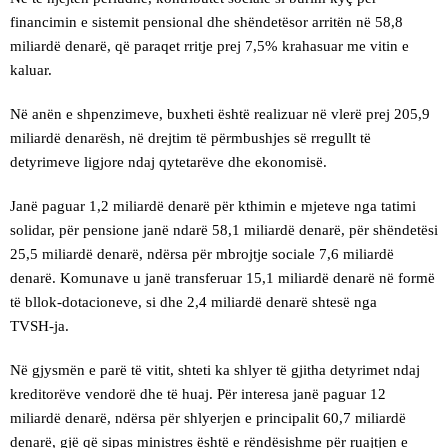
financimin e sistemit pensional dhe shëndetësor arritën në 58,8
miliardë denarë, që paraqet rritje prej 7,5% krahasuar me vitin e
kaluar.
Në anën e shpenzimeve, buxheti është realizuar në vlerë prej 205,9
miliardë denarësh, në drejtim të përmbushjes së rregullt të
detyrimeve ligjore ndaj qytetarëve dhe ekonomisë.
Janë paguar 1,2 miliardë denarë për kthimin e mjeteve nga tatimi
solidar, për pensione janë ndarë 58,1 miliardë denarë, për shëndetësi
25,5 miliardë denarë, ndërsa për mbrojtje sociale 7,6 miliardë
denarë. Komunave u janë transferuar 15,1 miliardë denarë në formë
të bllok‑dotacioneve, si dhe 2,4 miliardë denarë shtesë nga
TVSH‑ja.
Në gjysmën e parë të vitit, shteti ka shlyer të gjitha detyrimet ndaj
kreditorëve vendorë dhe të huaj. Për interesa janë paguar 12
miliardë denarë, ndërsa për shlyerjen e principalit 60,7 miliardë
denarë, gjë që sipas ministres është e rëndësishme për ruajtjen e