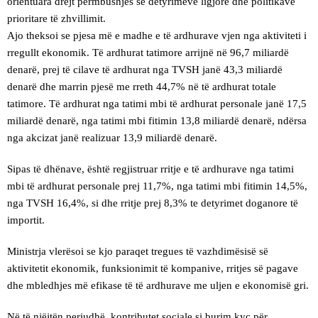
orientuara drejt përmbushjes së detyrimeve ligjore dhe politikave
prioritare të zhvillimit.
Ajo theksoi se pjesa më e madhe e të ardhurave vjen nga aktiviteti i
rregullt ekonomik. Të ardhurat tatimore arrijnë në 96,7 miliardë
denarë, prej të cilave të ardhurat nga TVSH janë 43,3 miliardë
denarë dhe marrin pjesë me rreth 44,7% në të ardhurat totale
tatimore. Të ardhurat nga tatimi mbi të ardhurat personale janë 17,5
miliardë denarë, nga tatimi mbi fitimin 13,8 miliardë denarë, ndërsa
nga akcizat janë realizuar 13,9 miliardë denarë.
Sipas të dhënave, është regjistruar rritje e të ardhurave nga tatimi
mbi të ardhurat personale prej 11,7%, nga tatimi mbi fitimin 14,5%,
nga TVSH 16,4%, si dhe rritje prej 8,3% te detyrimet doganore të
importit.
Ministrja vlerësoi se kjo paraqet tregues të vazhdimësisë së
aktivitetit ekonomik, funksionimit të kompanive, rritjes së pagave
dhe mbledhjes më efikase të të ardhurave me uljen e ekonomisë gri.
Në të njëjtën periudhë, kontributet sociale si burim kyç për