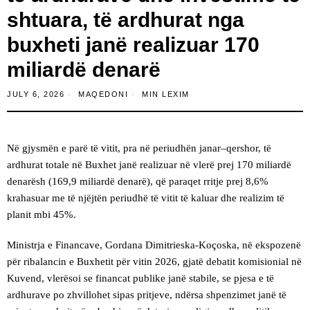
shtuara, të ardhurat nga
buxheti janë realizuar 170
miliardë denarë
JULY 6, 2026
MAQEDONI
MIN LEXIM
Në gjysmën e parë të vitit, pra në periudhën janar–qershor, të
ardhurat totale në Buxhet janë realizuar në vlerë prej 170 miliardë
denarësh (169,9 miliardë denarë), që paraqet rritje prej 8,6%
krahasuar me të njëjtën periudhë të vitit të kaluar dhe realizim të
planit mbi 45%.
Ministrja e Financave, Gordana Dimitrieska‑Koçoska, në ekspozenë
për ribalancin e Buxhetit për vitin 2026, gjatë debatit komisionial në
Kuvend, vlerësoi se financat publike janë stabile, se pjesa e të
ardhurave po zhvillohet sipas pritjeve, ndërsa shpenzimet janë të