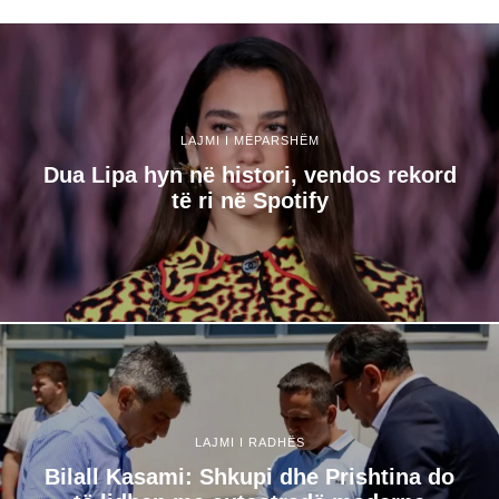
LAJMI I MËPARSHËM
Dua Lipa hyn në histori, vendos rekord
të ri në Spotify
LAJMI I RADHËS
Bilall Kasami: Shkupi dhe Prishtina do