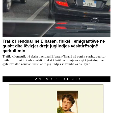
Trafik i rënduar në Elbasan, fluksi i emigrantëve në
gusht dhe lëvizjet drejt juglindjes vështirësojnë
qarkullimin
Trafik kilometrik në aksin nacional Elbasan-Tiranë në zonën e ashtuquajtur
rrethrrotullimi i Bradasheshit. Fluksi i lartë i automjeteve që i janë drejtuar
qyteteve dhe zonave turistike të juglindjes së vendit ka rikthyer
EVN MACEDONIA