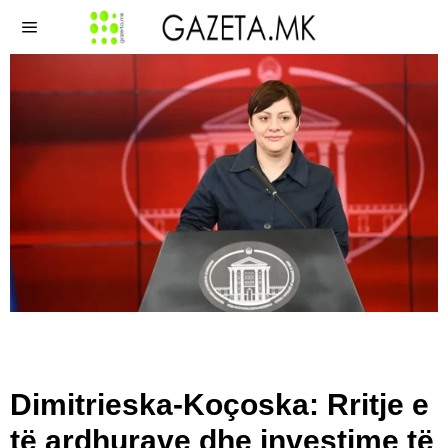
Dimitrieska-Koçoska: Rritje e
të ardhurave dhe investime të