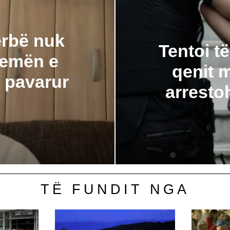
erbë nuk
Tentoi t
temën e
qenit m
i pavarur
arresto
TË FUNDIT NGA