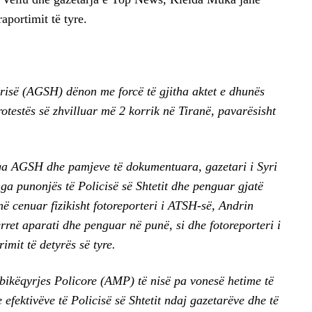
aportimit të tyre.
risë (AGSH) dënon me forcë të gjitha aktet e dhunës
otestës së zhvilluar më 2 korrik në Tiranë, pavarësisht
ga AGSH dhe pamjeve të dokumentuara, gazetari i Syri
ga punonjës të Policisë së Shtetit dhe penguar gjatë
anë cenuar fizikisht fotoreporteri i ATSH-së, Andrin
erret aparati dhe penguar në punë, si dhe fotoreporteri i
imit të detyrës së tyre.
bikëqyrjes Policore (AMP) të nisë pa vonesë hetime të
 efektivëve të Policisë së Shtetit ndaj gazetarëve dhe të