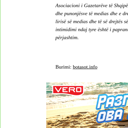
Asociacioni i Gazetarëve të Shqipër
dhe punonjësve të medias dhe e dre
lirisë së medias dhe të së drejtës 
intimidimi ndaj tyre është i papra
përjashtim.
Burimi:
botasot.info