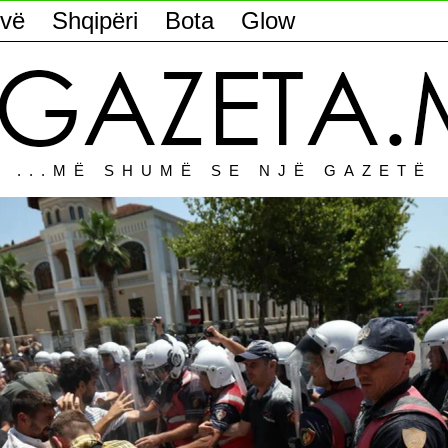
vë
Shqipëri
Bota
Glow
...MË SHUMË SE NJË GAZETË