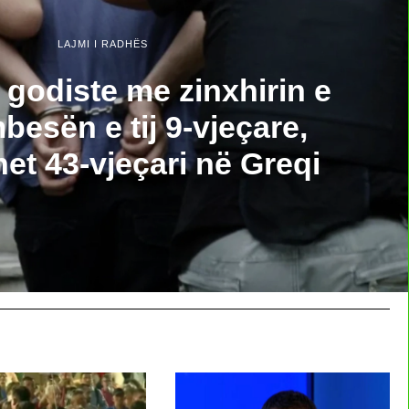
LAJMI I RADHËS
ë godiste me zinxhirin e
besën e tij 9-vjeçare,
het 43-vjeçari në Greqi