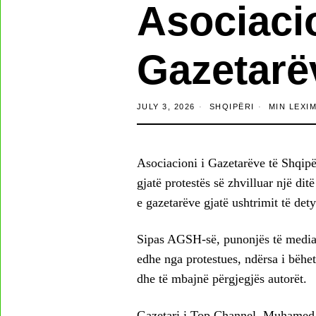
Asociacio
Gazetarë
JULY 3, 2026
SHQIPËRI
MIN LEXI
Asociacioni i Gazetarëve të Shqipë
gjatë protestës së zhvilluar një d
e gazetarëve gjatë ushtrimit të dety
Sipas AGSH-së, punonjës të medias 
edhe nga protestues, ndërsa i bëhet 
dhe të mbajnë përgjegjës autorët.
Gazetari i Top Channel, Muhamed 