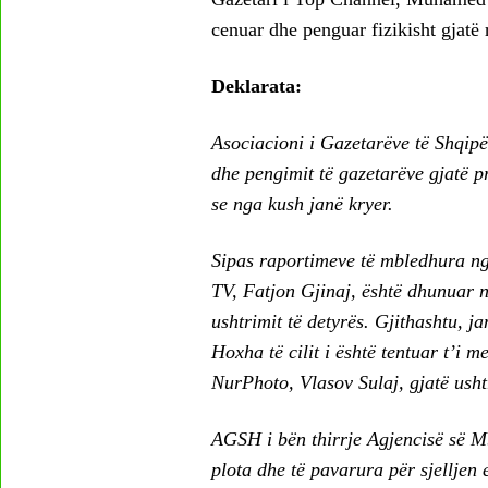
cenuar dhe penguar fizikisht gjatë r
Deklarata:
Asociacioni i Gazetarëve të Shqipë
dhe pengimit të gazetarëve gjatë pr
se nga kush janë kryer.
Sipas raportimeve të mbledhura n
TV, Fatjon Gjinaj, është dhunuar n
ushtrimit të detyrës. Gjithashtu, j
Hoxha të cilit i është tentuar t’i m
NurPhoto, Vlasov Sulaj, gjatë ushtr
AGSH i bën thirrje Agjencisë së M
plota dhe të pavarura për sjelljen e