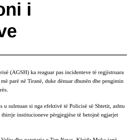
ni i
ve
M
risë (AGSH) ka reaguar pas incidenteve të regjistruara
itë më parë në Tiranë, duke dënuar dhunën dhe pengimin
rës.
u sulmuan si nga efektivë të Policisë së Shtetit, ashtu
thirrje institucioneve përgjegjëse të hetojnë ngjarjet
Veliu dhe gazetarja e Top News, Kleida Muka janë