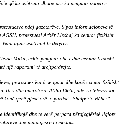
icie që ka ushtruar dhunë ose ka penguar punën e
rotestuesve ndaj gazetarëve. Sipas informacioneve të
a AGSH, protestuesi Arbër Lleshaj ka cenuar fizikisht
eliu gjate ushtrimit te detyrës.
leida Muka, është penguar dhe është cenuar fizikisht
të një raportimi të drejtpërdrejtë.
 News, protestues kanë penguar dhe kanë cenuar fizikisht
im Bici dhe operatorin Atilio Bleta, ndërsa televizioni
rë kanë qenë pjesëtarë të partisë “Shqipëria Bëhet”.
ë identifikojë dhe të vërë përpara përgjegjësisë ligjore
azetarëve dhe punonjësve të medias.