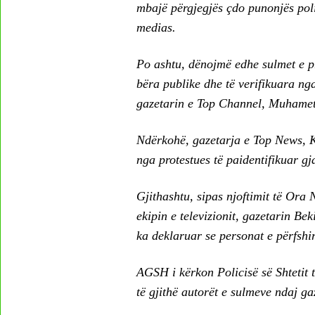
mbajë përgjegjës çdo punonjës pol
medias.
Po ashtu, dënojmë edhe sulmet e p
bëra publike dhe të verifikuara ng
gazetarin e Top Channel, Muhamet V
Ndërkohë, gazetarja e Top News, K
nga protestues të paidentifikuar gja
Gjithashtu, sipas njoftimit të Ora
ekipin e televizionit, gazetarin Bek
ka deklaruar se personat e përfshi
AGSH i kërkon Policisë së Shtetit t
të gjithë autorët e sulmeve ndaj g