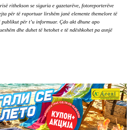
isë rithekson se siguria e gazetarëve, fotoreporterëve
jta për të raportuar lirshëm janë elemente themelore të
së publikut për t’u informuar. Çdo akt dhune apo
nueshëm dhe duhet të hetohet e të ndëshkohet pa asnjë