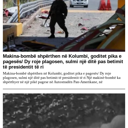
Makina-bombë shpërthen në Kolumbi, goditet pika e
pagesës/ Dy roje plagosen, sulmi një ditë pas betimit
të presidentit të ri
Makina-bombë shpërthen në Kolumbi, goditet pika e pagesës/ Dy roje
plagosen, sulmi një ditë pas betimit të presidentit të ri Një makinë-bombë ka
shpërthyer në një pikë pagese në Autostradën Pan-Amerikane, në