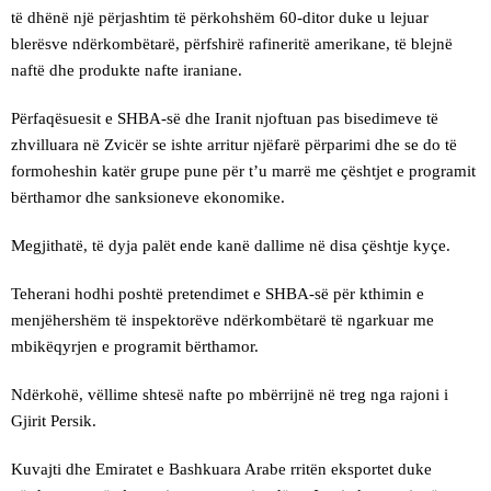
të dhënë një përjashtim të përkohshëm 60-ditor duke u lejuar
blerësve ndërkombëtarë, përfshirë rafineritë amerikane, të blejnë
naftë dhe produkte nafte iraniane.
Përfaqësuesit e SHBA-së dhe Iranit njoftuan pas bisedimeve të
zhvilluara në Zvicër se ishte arritur njëfarë përparimi dhe se do të
formoheshin katër grupe pune për t’u marrë me çështjet e programit
bërthamor dhe sanksioneve ekonomike.
Megjithatë, të dyja palët ende kanë dallime në disa çështje kyçe.
Teherani hodhi poshtë pretendimet e SHBA-së për kthimin e
menjëhershëm të inspektorëve ndërkombëtarë të ngarkuar me
mbikëqyrjen e programit bërthamor.
Ndërkohë, vëllime shtesë nafte po mbërrijnë në treg nga rajoni i
Gjirit Persik.
Kuvajti dhe Emiratet e Bashkuara Arabe rritën eksportet duke