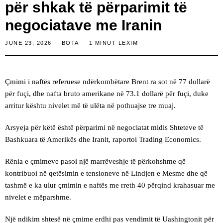
për shkak të përparimit të
negociatave me Iranin
JUNE 23, 2026
BOTA
1 MINUT LEXIM
Çmimi i naftës referuese ndërkombëtare Brent ra sot në 77 dollarë
për fuçi, dhe nafta bruto amerikane në 73.1 dollarë për fuçi, duke
arritur kështu nivelet më të ulëta në pothuajse tre muaj.
Arsyeja për këtë është përparimi në negociatat midis Shteteve të
Bashkuara të Amerikës dhe Iranit, raportoi Trading Economics.
Rënia e çmimeve pasoi një marrëveshje të përkohshme që
kontribuoi në qetësimin e tensioneve në Lindjen e Mesme dhe që
tashmë e ka ulur çmimin e naftës me rreth 40 përqind krahasuar me
nivelet e mëparshme.
Një ndikim shtesë në çmime erdhi pas vendimit të Uashingtonit për