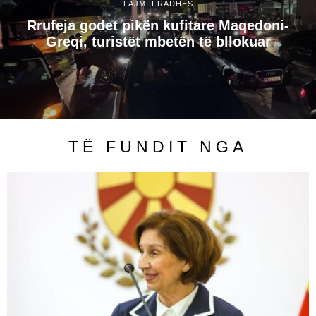
LAJMI I RADHËS
Rrufeja godet pikën kufitare Maqedoni-
Greqi, turistët mbetën të bllokuar
TË FUNDIT NGA