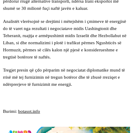
përdorur rrugë alternative transporti, ndërsa Irani eksportoi më
shumë se 30 milionë fuçi naftë javën e kaluar.
Analistët vlerësojnë se drejtimi i mëtejshëm i çmimeve të energjisë
do të varet nga rezultati i negociatave midis Uashingtonit dhe
Teheranit, ruajtja e armëpushimit midis Izraelit dhe Hezbollahut në
Liban, si dhe normalizimi i plotë i trafikut përmes Ngushticës së
Hormuzit, përmes së cilës kalon një pjesë e konsiderueshme e
tregtisë botërore të naftës.
Tregjet presin që çdo përparim në negociatat diplomatike mund të
rrisë më tej furnizimin në tregun botëror dhe të zbusë rreziqet e
ndërprerjeve të furnizimit me energji.
Burimi:
botasot.info