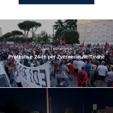
LAJMI I MËPARSHËM
​Protesta e 24-të për Zvërnecin në Tiranë