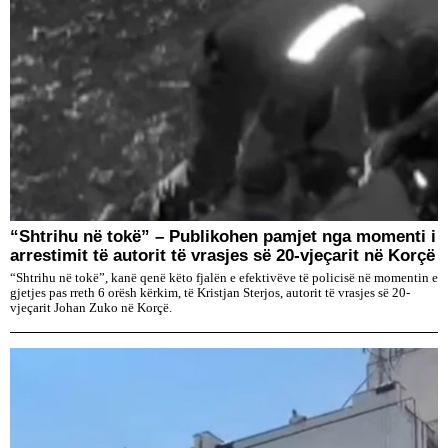
“Shtrihu në tokë” – Publikohen pamjet nga momenti i
arrestimit të autorit të vrasjes së 20-vjeçarit në Korçë
“Shtrihu në tokë”, kanë qenë këto fjalën e efektivëve të policisë në momentin e
gjetjes pas rreth 6 orësh kërkim, të Kristjan Sterjos, autorit të vrasjes së 20-
vjeçarit Johan Zuko në Korçë.