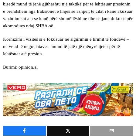
bisedë mund të jenë gjithashtu një taktikë për të lehtësuar presionin
e brendshëm nga fraksionet e linjës së ashpër, të cilat i kanë akuzuar
vazhdimisht ata se kanë bërë shumë lëshime dhe se janë dukur tepër
akomodues ndaj SHBA-së.
Kornizimi i vizitës si e fokusuar në sigurimin e lirimit të fondeve –
në vend të negociatave – mund të jetë një mënyrë tjetër për të
lehtësuar atë presion.
Burimi:
opinion.al