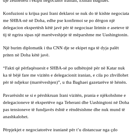
dje zëdhënësi i ekipit negociator iranian, Esmail Baghaei.
Konfuzioni u krijua pasi Irani deklaroi se nuk do të kishte negociata
me SHBA-në në Doha, edhe pse konfirmoi se po dërgon një
delegacion ekspertësh këtë javë për të negociuar lirimin e aseteve të
tij të ngrira sipas një marrëveshjeje të mëparshme me Uashingtonin.
Një burim diplomatik i tha CNN dje se ekipet nga të dyja palët
priten në Doha këtë javë.
“Fakti që përfaqësuesit e SHBA-së po udhëtojnë për në Katar nuk
ka të bëjë fare me vizitën e delegacionit iranian, e cila po zhvillohet
për të ndjekur (marrëveshjen)”, u tha Baghaei gazetarëve të hënën.
Pavarësisht se si e përshkruan Irani vizitën, prania e njëkohshme e
delegacioneve të ekspertëve nga Teherani dhe Uashingtoni në Doha
pas tensioneve të fundjavës është e rëndësishme dhe nuk mund të
anashkalohet.
Përpjekjet e negociatorëve iranianë për t’u distancuar nga çdo