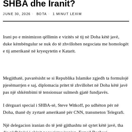
SHBA dhe Iranit?
JUNE 30, 2026
BOTA
1 MINUT LEXIM
Irani po e minimizon qëllimin e vizitës së tij në Doha këtë javë,
duke këmbëngulur se nuk do të zhvillohen negociata me homologët
e tij amerikanë në kryeqytetin e Katarit.
Megjithatë, pavarësisht se si Republika Islamike zgjedh ta formulojë
pjesëmarrjen e saj, diplomacia pritet të zhvillohet në Doha këtë javë
pas një shkëmbimi të tensionuar sulmesh gjatë fundjavës.
I dërguari special i SHBA-së, Steve Witkoff, po udhëton për në
Doha, thanë dy zyrtarë amerikanë për CNN, transmeton Telegrafi.
Një delegacion iranian do të jetë gjithashtu në qytet këtë javë, tha