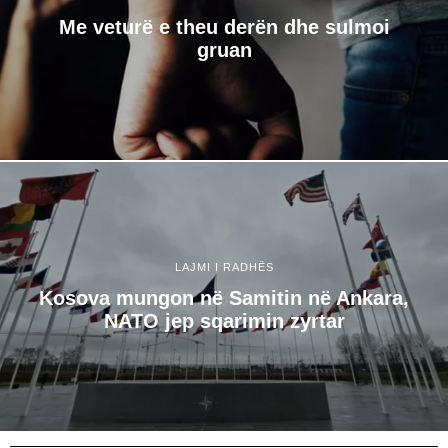
Me veturë e theu derën dhe sulmoi
gruan
LAJMI I RADHËS
Kosova mungon në Samitin në Ankara,
NATO jep sqarimin zyrtar