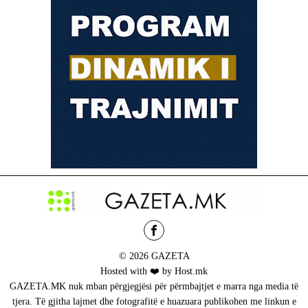
© 2026 GAZETA
Hosted with ❤️ by Host.mk
GAZETA.MK nuk mban përgjegjësi për përmbajtjet e marra nga media të
tjera. Të gjitha lajmet dhe fotografitë e huazuara publikohen me linkun e