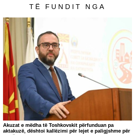
TË FUNDIT NGA
Akuzat e mëdha të Toshkovskit përfunduan pa
aktakuzë, dështoi kallëzimi për lejet e paligjshme për