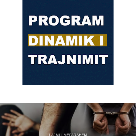
LAJMI I MËPARSHËM