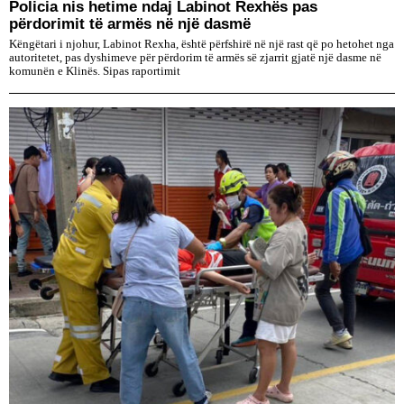
Policia nis hetime ndaj Labinot Rexhës pas
përdorimit të armës në një dasmë
Këngëtari i njohur, Labinot Rexha, është përfshirë në një rast që po hetohet nga
autoritetet, pas dyshimeve për përdorim të armës së zjarrit gjatë një dasme në
komunën e Klinës. Sipas raportimit