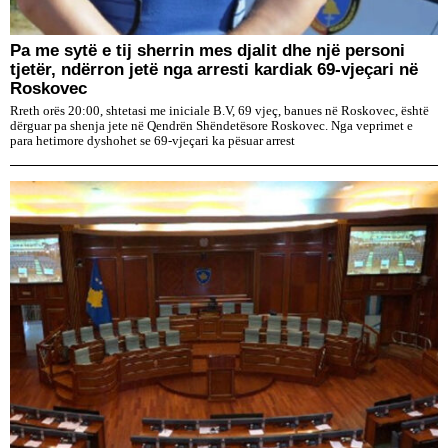
Pa me sytë e tij sherrin mes djalit dhe një personi
tjetër, ndërron jetë nga arresti kardiak 69-vjeçari në
Roskovec
Rreth orës 20:00, shtetasi me iniciale B.V, 69 vjeç, banues në Roskovec, është
dërguar pa shenja jete në Qendrën Shëndetësore Roskovec. Nga veprimet e
para hetimore dyshohet se 69-vjeçari ka pësuar arrest