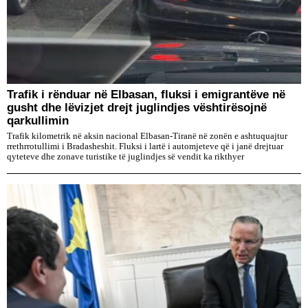
Trafik i rënduar në Elbasan, fluksi i emigrantëve në
gusht dhe lëvizjet drejt juglindjes vështirësojnë
qarkullimin
Trafik kilometrik në aksin nacional Elbasan-Tiranë në zonën e ashtuquajtur
rrethrrotullimi i Bradasheshit. Fluksi i lartë i automjeteve që i janë drejtuar
qyteteve dhe zonave turistike të juglindjes së vendit ka rikthyer