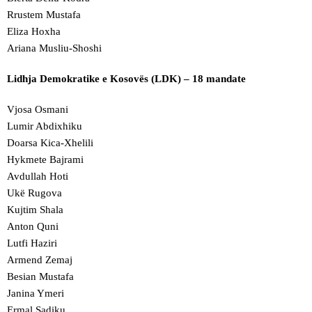
Rrustem Mustafa
Eliza Hoxha
Ariana Musliu-Shoshi
Lidhja Demokratike e Kosovës (LDK) – 18 mandate
Vjosa Osmani
Lumir Abdixhiku
Doarsa Kica-Xhelili
Hykmete Bajrami
Avdullah Hoti
Ukë Rugova
Kujtim Shala
Anton Quni
Lutfi Haziri
Armend Zemaj
Besian Mustafa
Janina Ymeri
Ermal Sadiku