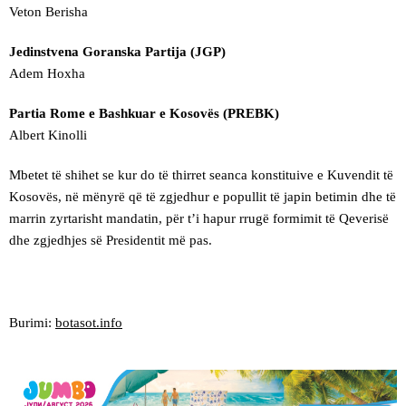
Veton Berisha
Jedinstvena Goranska Partija (JGP)
Adem Hoxha
Partia Rome e Bashkuar e Kosovës (PREBK)
Albert Kinolli
Mbetet të shihet se kur do të thirret seanca konstituive e Kuvendit të
Kosovës, në mënyrë që të zgjedhur e popullit të japin betimin dhe të
marrin zyrtarisht mandatin, për t’i hapur rrugë formimit të Qeverisë
dhe zgjedhjes së Presidentit më pas.
Burimi:
botasot.info