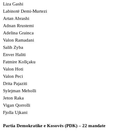
Liza Gashi
Labinotë Demi-Murtezi
Artan Abrashi
Adnan Rrustemi
Adelina Grainca
Valon Ramadani
Salih Zyba
Enver Haliti
Fatmire Kollçaku
Valon Hoti
Valon Peci
Drita Pajaziti
Sylejman Meholli
Jeton Raka
Vigan Qorrolli
Fjolla Ujkani
Partia Demokratike e Kosovës (PDK) – 22 mandate