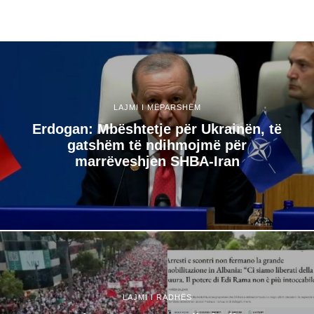
LAJMI I MËPARSHËM
Erdogan: Mbështetje për Ukrainën, të
gatshëm të ndihmojmë për
marrëveshjen SHBA-Iran
LAJMI I RADHËS