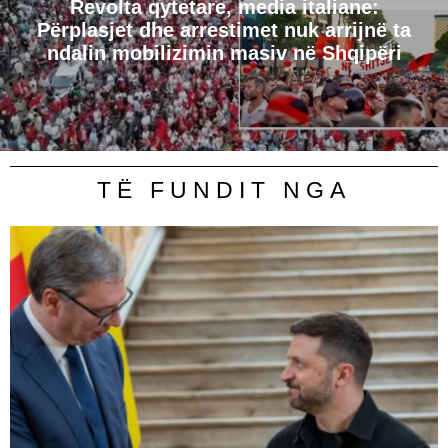
Revolta qytetare, media italiane:
Përplasjet dhe arrestimet nuk arrijnë ta
ndalin mobilizimin masiv në Shqipëri
TË FUNDIT NGA