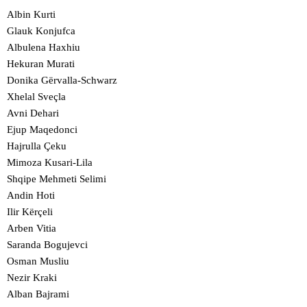
Albin Kurti
Glauk Konjufca
Albulena Haxhiu
Hekuran Murati
Donika Gërvalla-Schwarz
Xhelal Sveçla
Avni Dehari
Ejup Maqedonci
Hajrulla Çeku
Mimoza Kusari-Lila
Shqipe Mehmeti Selimi
Andin Hoti
Ilir Kërçeli
Arben Vitia
Saranda Bogujevci
Osman Musliu
Nezir Kraki
Alban Bajrami