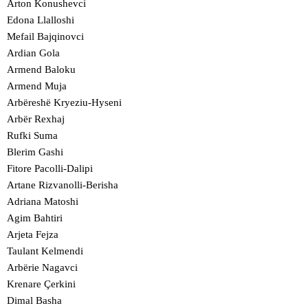
Arton Konushevci
Edona Llalloshi
Mefail Bajqinovci
Ardian Gola
Armend Baloku
Armend Muja
Arbëreshë Kryeziu-Hyseni
Arbër Rexhaj
Rufki Suma
Blerim Gashi
Fitore Pacolli-Dalipi
Artane Rizvanolli-Berisha
Adriana Matoshi
Agim Bahtiri
Arjeta Fejza
Taulant Kelmendi
Arbërie Nagavci
Krenare Çerkini
Dimal Basha