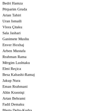
Bedri Hamza
Përparim Gruda
Arian Tahiri
Uran Ismaili
Vlora Çitaku
Sala Jashari
Ganimete Musliu
Enver Hoxhaj
Arben Mustafa
Rrahman Rama
Mërgim Lushtaku
Elmi Reçica
Besa Kabashi-Ramaj
Jakup Nura
Eman Rrahmani
Altin Krasniqi
Artan Behrami
Fadil Demaku
Blerta Deliu-Kodra