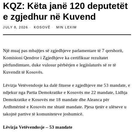
KQZ: Këta janë 120 deputetët
e zgjedhur në Kuvend
JULY 8, 2026
KOSOVË
MIN LEXIM
Një muaj pas mbajtjes së zgjedhjeve parlamentare të 7 qershorit,
Komisioni Qendror i Zgjedhjeve ka certifikuar rezultatet
përfundimtare, duke vulosur përbërjen e legjislaturës së re të
Kuvendit të Kosovës.
Lëvizja Vetëvendosje ka dalë fituese e zgjedhjeve me 53 mandate, e
ndjekur nga Partia Demokratike e Kosovës me 22 mandate, Lidhja
Demokratike e Kosovës me 18 mandate dhe Aleanca për
Ardhmërinë e Kosovës me shtatë mandate. Pjesa tjetër e ulëseve u
takojnë partive të komuniteteve joshumicë.
Lëvizja Vetëvendosje – 53 mandate