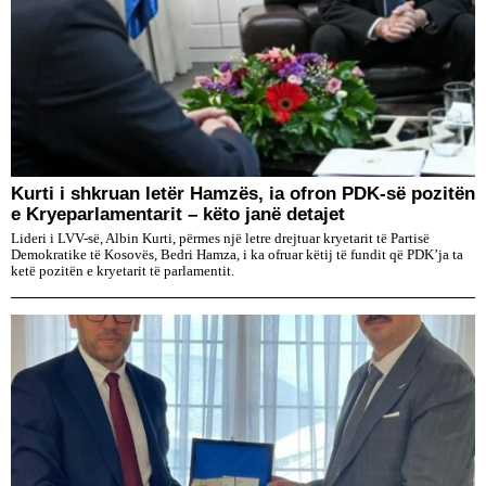
Kurti i shkruan letër Hamzës, ia ofron PDK-së pozitën
e Kryeparlamentarit – këto janë detajet
Lideri i LVV-së, Albin Kurti, përmes një letre drejtuar kryetarit të Partisë
Demokratike të Kosovës, Bedri Hamza, i ka ofruar këtij të fundit që PDK’ja ta
ketë pozitën e kryetarit të parlamentit.