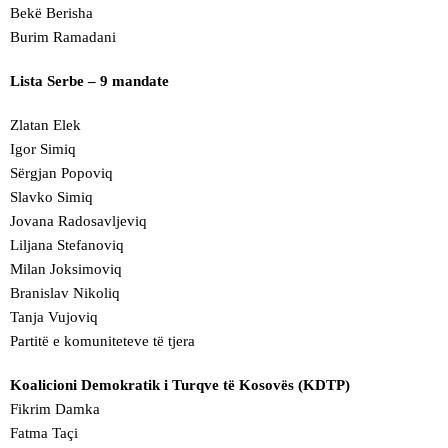
Bekë Berisha
Burim Ramadani
Lista Serbe – 9 mandate
Zlatan Elek
Igor Simiq
Sërgjan Popoviq
Slavko Simiq
Jovana Radosavljeviq
Liljana Stefanoviq
Milan Joksimoviq
Branislav Nikoliq
Tanja Vujoviq
Partitë e komuniteteve të tjera
Koalicioni Demokratik i Turqve të Kosovës (KDTP)
Fikrim Damka
Fatma Taçi