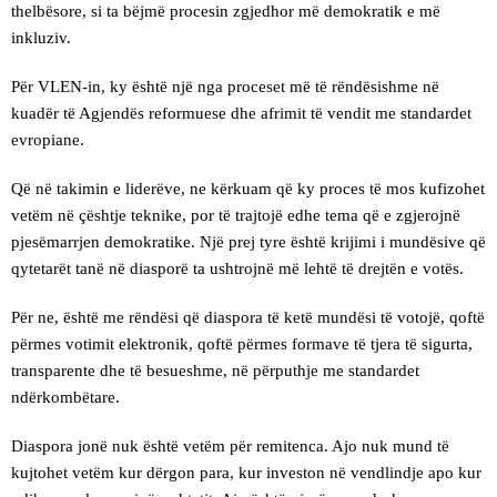
thelbësore, si ta bëjmë procesin zgjedhor më demokratik e më
inkluziv.
Për VLEN-in, ky është një nga proceset më të rëndësishme në
kuadër të Agjendës reformuese dhe afrimit të vendit me standardet
evropiane.
Që në takimin e liderëve, ne kërkuam që ky proces të mos kufizohet
vetëm në çështje teknike, por të trajtojë edhe tema që e zgjerojnë
pjesëmarrjen demokratike. Një prej tyre është krijimi i mundësive që
qytetarët tanë në diasporë ta ushtrojnë më lehtë të drejtën e votës.
Për ne, është me rëndësi që diaspora të ketë mundësi të votojë, qoftë
përmes votimit elektronik, qoftë përmes formave të tjera të sigurta,
transparente dhe të besueshme, në përputhje me standardet
ndërkombëtare.
Diaspora jonë nuk është vetëm për remitenca. Ajo nuk mund të
kujtohet vetëm kur dërgon para, kur investon në vendlindje apo kur