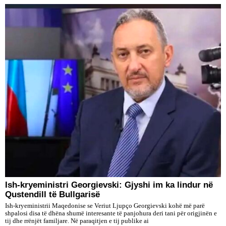
Ish-kryeministri Georgievski: Gjyshi im ka lindur në
Qustendill të Bullgarisë
Ish-kryeministrii Maqedonise se Veriut Ljupço Georgievski kohë më parë
shpalosi disa të dhëna shumë interesante të panjohura deri tani për origjinën e
tij dhe rrënjët familjare. Në paraqitjen e tij publike ai