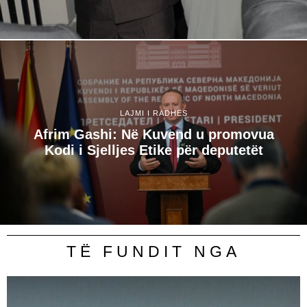
LAJMI I RADHËS
Afrim Gashi: Në Kuvend u promovua
Kodi i Sjelljes Etike për deputetët
TË FUNDIT NGA