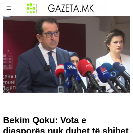
Bekim Qoku: Vota e
diasporës nuk duhet të shihet