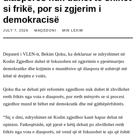
si frikë, por si zgjerim i
demokracisë
JULY 7, 2026
MAQEDONI
MIN LEXIM
Deputeti i VLEN-it, Bekim Qoku, ka deklaruar se ndryshimet në
Kodin Zgjedhor duhet të fokusohen në zgjerimin e pjesëmarrjes
demokratike dhe krijimin e mundësive që diaspora të ushtrojë më
lehtë të drejtën e votës.
Qoku tha se debati për reformën zgjedhore nuk duhet të zhvillohet
rreth frikës nga vota e diasporës, por rreth mënyrës se si procesi
zgjedhor mund të bëhet më demokratik dhe më gjithëpërfshirës.
“Siç e dini, ndryshimet në Kodin zgjedhor kanë hapur debat në
opinion. Fatkeqësisht, një pjesë e këtij debati po zhvillohet rreth
frikës nga vota e diasporës, në vend që të fokusohet te ajo që është