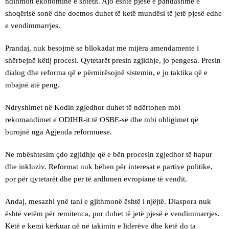
ndihmon ekonominë e shtetit. Ajo është pjesë e pandashme e
shoqërisë sonë dhe doemos duhet të ketë mundësi të jetë pjesë edhe
e vendimmarrjes.
Prandaj, nuk besojmë se bllokadat me mijëra amendamente i
shërbejnë këtij procesi. Qytetarët presin zgjidhje, jo pengesa. Presin
dialog dhe reforma që e përmirësojnë sistemin, e jo taktika që e
mbajnë atë peng.
Ndryshimet në Kodin zgjedhor duhet të ndërtohen mbi
rekomandimet e ODIHR-it të OSBE-së dhe mbi obligimet që
burojnë nga Agjenda reformuese.
Ne mbështesim çdo zgjidhje që e bën procesin zgjedhor të hapur
dhe inkluziv. Reformat nuk bëhen për interesat e partive politike,
por për qytetarët dhe për të ardhmen evropiane të vendit.
Andaj, mesazhi ynë tani e gjithmonë është i njëjtë. Diaspora nuk
është vetëm për remitenca, por duhet të jetë pjesë e vendimmarrjes.
Këtë e kemi kërkuar që në takimin e liderëve dhe këtë do ta