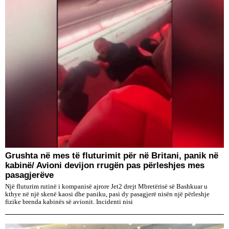
Grushta në mes të fluturimit për në Britani, panik në
kabinë/ Avioni devijon rrugën pas përleshjes mes
pasagjerëve
Një fluturim rutinë i kompanisë ajrore Jet2 drejt Mbretërisë së Bashkuar u
kthye në një skenë kaosi dhe paniku, pasi dy pasagjerë nisën një përleshje
fizike brenda kabinës së avionit. Incidenti nisi