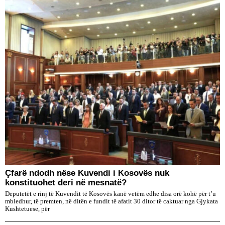
Çfarë ndodh nëse Kuvendi i Kosovës nuk
konstituohet deri në mesnatë?
Deputetët e rinj të Kuvendit të Kosovës kanë vetëm edhe disa orë kohë për t’u
mbledhur, të premten, në ditën e fundit të afatit 30 ditor të caktuar nga Gjykata
Kushtetuese, për