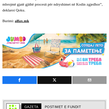
mbrojmë gjatë gjithë procesit për ndryshimet në Kodin zgjedhor”,
deklaroi Qoku.
Burimi:
alfax.mk
GAZETA
POSTIMET E FUNDIT