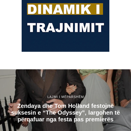
LAJMI I MËPARSHËM
Zendaya dhe Tom Holland festojnë
suksesin e “The Odyssey”, largohen të
përqafuar nga festa pas premierës