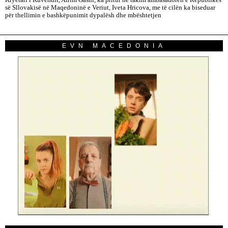
Kryetari i Kuvendit, Afrim Gashi, ka pritur në takim ambasadoren e Republikës
së Sllovakisë në Maqedoninë e Veriut, Iveta Hricova, me të cilën ka biseduar
për thellimin e bashkëpunimit dypalësh dhe mbështetjen
EVN MACEDONIA