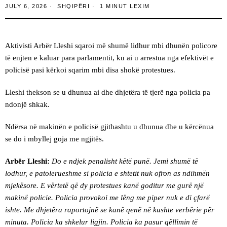
JULY 6, 2026
SHQIPËRI
1 MINUT LEXIM
Aktivisti Arbër Lleshi sqaroi më shumë lidhur mbi dhunën policore
të enjten e kaluar para parlamentit, ku ai u arrestua nga efektivët e
policisë pasi kërkoi sqarim mbi disa shokë protestues.
Lleshi thekson se u dhunua ai dhe dhjetëra të tjerë nga policia pa
ndonjë shkak.
Ndërsa në makinën e policisë gjithashtu u dhunua dhe u kërcënua
se do i mbyllej goja me ngjitës.
Arbër Lleshi:
Do e ndjek penalisht këtë punë. Jemi shumë të
lodhur, e patolerueshme si policia e shtetit nuk ofron as ndihmën
mjekësore. E vërtetë që dy protestues kanë goditur me gurë një
makinë policie. Policia provokoi me lëng me piper nuk e di çfarë
ishte. Me dhjetëra raportojnë se kanë qenë në kushte verbërie për
minuta. Policia ka shkelur ligjin. Policia ka pasur qëllimin të