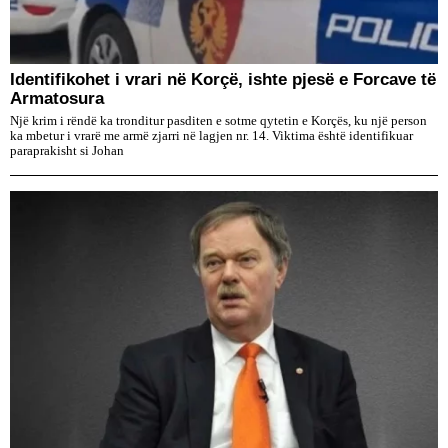
Identifikohet i vrari në Korçë, ishte pjesë e Forcave të
Armatosura
Një krim i rëndë ka tronditur pasditen e sotme qytetin e Korçës, ku një person
ka mbetur i vrarë me armë zjarri në lagjen nr. 14. Viktima është identifikuar
paraprakisht si Johan