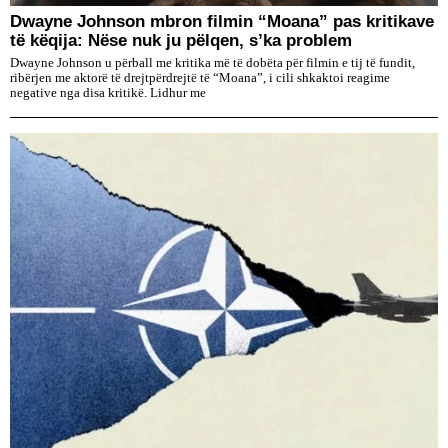
Dwayne Johnson mbron filmin “Moana” pas kritikave
të këqija: Nëse nuk ju pëlqen, s’ka problem
Dwayne Johnson u përball me kritika më të dobëta për filmin e tij të fundit,
ribërjen me aktorë të drejtpërdrejtë të “Moana”, i cili shkaktoi reagime
negative nga disa kritikë. Lidhur me