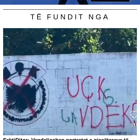
TË FUNDIT NGA
FaktiDitor: Vandalizohen portretet e pjesëtareve të