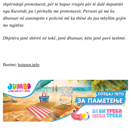
shpërndajë protestuesit, për të hapur rrugën për të dalë deputetët
nga Kuvendi, pa i përballu me protestuesit. Personi që më ka
dhunuar në automjetin e policisë më ka thënë do jua mbyllim gojën
me ngjitëse.
Dhjetëra janë shtrirë në tokë, janë dhunuar, këto janë parë tashmë.
Burimi:
botasot.info