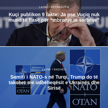
LAJMI I MËPARSHËM
Kuçi publikon 9 fakte: Ja pse Vuçiq nuk
mund të flasë për “mbrojtje të serbëve”
LAJMI I RADHËS
Samiti i NATO-s në Turqi, Trump do të
takohet me udhëheqësit e Ukrainës dhe
Sirisë