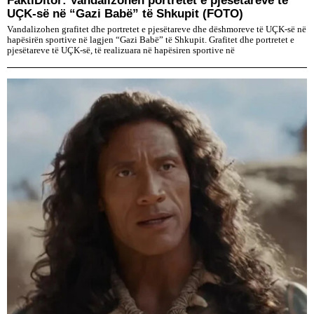
UÇK-së në “Gazi Babë” të Shkupit (FOTO)
Vandalizohen grafitet dhe portretet e pjesëtareve dhe dëshmoreve të UÇK-së në
hapësirën sportive në lagjen “Gazi Babë” të Shkupit. Grafitet dhe portretet e
pjesëtareve të UÇK-së, të realizuara në hapësiren sportive në